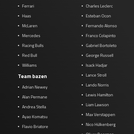
Ferrari
Charles Leclerc
Race
zo 21:00 - 23:00
GP ABU DHABI 2026
04 - 06 dec
Haas
Esteban Ocon
Kwalificatie
za 05:00 - 06:00
McLaren
Fernando Alonso
Race
zo 05:00 - 07:00
Mercedes
Franco Colapinto
Kwalificatie
za 15:00 - 16:00
Racing Bulls
Gabriel Bortoleto
Race
zo 14:00 - 16:00
Red Bull
George Russell
Williams
Isack Hadjar
GP QATAR 2026
27 - 29 nov
Lance Stroll
Team bazen
Lando Norris
Adrian Newey
Lewis Hamilton
Kwalificatie
za 19:00 - 20:00
Alan Permane
Race
zo 17:00 - 19:00
Liam Lawson
Andrea Stella
Max Verstappen
Ayao Komatsu
Nico Hülkenberg
Flavio Briatore