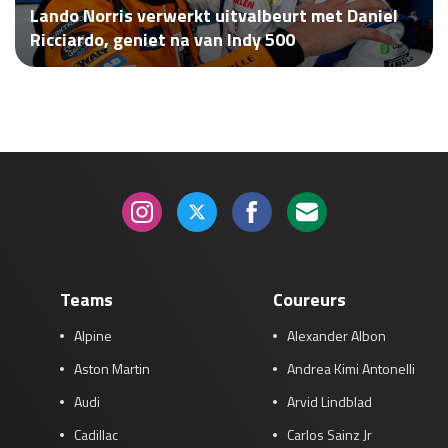
Lando Norris verwerkt uitvalbeurt met Daniel
Race
za 13:00 - 15:00
Ricciardo, geniet na van Indy 500
GP VERENIGDE STATEN 2026
23 - 25 okt
GP SÃO PAULO 2026
06 - 08 nov
Kwalificatie
za 23:00 - 00:00
Race
zo 21:00 - 23:00
Kwalificatie
za 19:00 - 20:00
Race
zo 18:00 - 20:00
Teams
Coureurs
Alpine
Alexander Albon
GP MEXICO 2026
30 okt - 01 nov
Aston Martin
Andrea Kimi Antonelli
Audi
Arvid Lindblad
LAS VEGAS GRAND PRIX 2026
20 - 22 nov
Cadillac
Carlos Sainz Jr
Kwalificatie
za 22:00 - 23:00