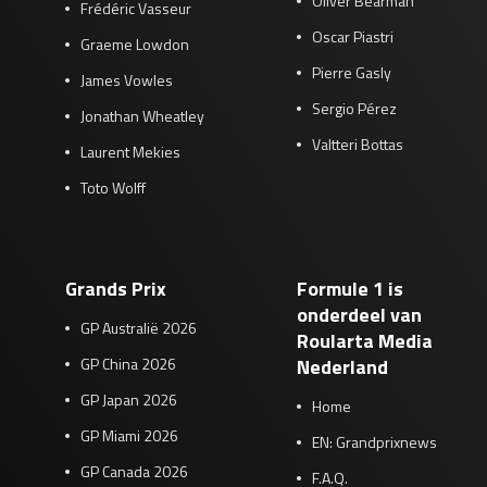
Oliver Bearman
Frédéric Vasseur
Oscar Piastri
Graeme Lowdon
Pierre Gasly
James Vowles
Sergio Pérez
Jonathan Wheatley
Valtteri Bottas
Laurent Mekies
Toto Wolff
Grands Prix
Formule 1 is
onderdeel van
GP Australië 2026
Roularta Media
GP China 2026
Nederland
GP Japan 2026
Home
GP Miami 2026
EN: Grandprixnews
GP Canada 2026
F.A.Q.