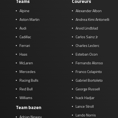
Teams
Coureurs
Race
zo 21:00 - 23:00
Alpine
Alexander Albon
GP ABU DHABI 2026
04 - 06 dec
Kwalificatie
za 05:00 - 06:00
Aston Martin
Andrea Kimi Antonelli
Race
zo 05:00 - 07:00
Audi
Arvid Lindblad
Cadillac
Carlos Sainz Jr
Kwalificatie
za 15:00 - 16:00
Race
zo 14:00 - 16:00
Ferrari
Charles Leclerc
Haas
Esteban Ocon
GP QATAR 2026
27 - 29 nov
McLaren
Fernando Alonso
Mercedes
Franco Colapinto
Racing Bulls
Gabriel Bortoleto
Kwalificatie
za 19:00 - 20:00
Red Bull
George Russell
Race
zo 17:00 - 19:00
Williams
Isack Hadjar
Lance Stroll
Team bazen
Lando Norris
Adrian Newey