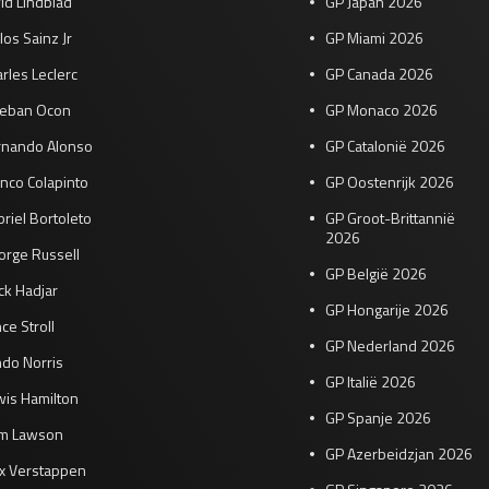
id Lindblad
GP Japan 2026
los Sainz Jr
GP Miami 2026
rles Leclerc
GP Canada 2026
teban Ocon
GP Monaco 2026
rnando Alonso
GP Catalonië 2026
nco Colapinto
GP Oostenrijk 2026
riel Bortoleto
GP Groot-Brittannië
2026
orge Russell
GP België 2026
ck Hadjar
GP Hongarije 2026
ce Stroll
GP Nederland 2026
do Norris
GP Italië 2026
wis Hamilton
GP Spanje 2026
am Lawson
GP Azerbeidzjan 2026
x Verstappen