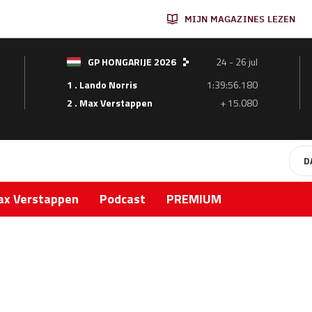
MIJN MAGAZINES LEZEN
GP HONGARIJE 2026
24 - 26 jul
1 . Lando Norris
1:39:56.180
2 . Max Verstappen
+ 15.080
D
x Verstappen
Podcast
PREMIUM