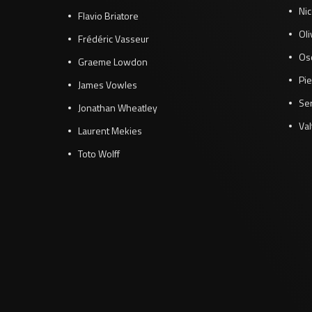
Ni
Flavio Briatore
Ol
Frédéric Vasseur
Osc
Graeme Lowdon
Pie
James Vowles
Se
Jonathan Wheatley
Val
Laurent Mekies
Toto Wolff