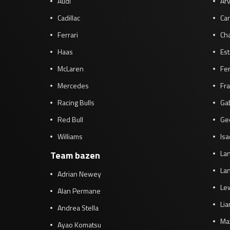
Audi
Arv
Cadillac
Car
Ferrari
Cha
Haas
Es
McLaren
Fe
Mercedes
Fra
Racing Bulls
Gab
Red Bull
Ge
Williams
Isa
Lan
Team bazen
Lan
Adrian Newey
Le
Alan Permane
Li
Andrea Stella
Ma
Ayao Komatsu