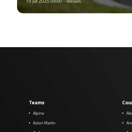
19 juli 2025 09:00 -
Nieuws
Teams
Cou
Alpine
Al
Aston Martin
And