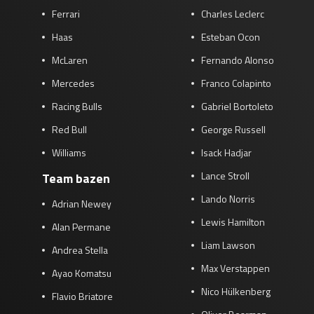
Ferrari
Charles Leclerc
Race
zo 21:00 - 23:00
GP ABU DHABI 2026
04 - 06 dec
Haas
Esteban Ocon
Kwalificatie
za 05:00 - 06:00
McLaren
Fernando Alonso
Race
zo 05:00 - 07:00
Mercedes
Franco Colapinto
Kwalificatie
za 15:00 - 16:00
Racing Bulls
Gabriel Bortoleto
Race
zo 14:00 - 16:00
Red Bull
George Russell
Williams
Isack Hadjar
GP QATAR 2026
27 - 29 nov
Lance Stroll
Team bazen
Lando Norris
Adrian Newey
Lewis Hamilton
Kwalificatie
za 19:00 - 20:00
Alan Permane
Race
zo 17:00 - 19:00
Liam Lawson
Andrea Stella
Max Verstappen
Ayao Komatsu
Nico Hülkenberg
Flavio Briatore