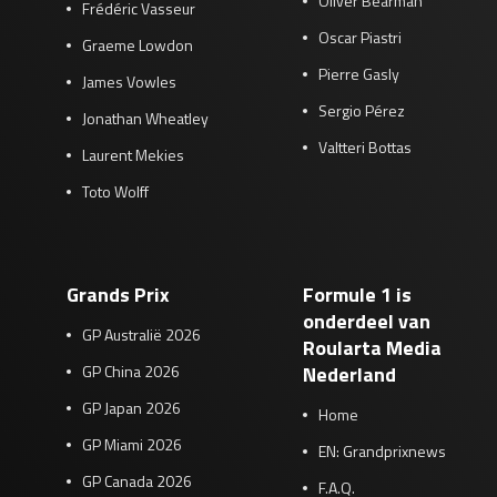
Oliver Bearman
Frédéric Vasseur
Oscar Piastri
Graeme Lowdon
Pierre Gasly
James Vowles
Sergio Pérez
Jonathan Wheatley
Valtteri Bottas
Laurent Mekies
Toto Wolff
Grands Prix
Formule 1 is
onderdeel van
GP Australië 2026
Roularta Media
GP China 2026
Nederland
GP Japan 2026
Home
GP Miami 2026
EN: Grandprixnews
GP Canada 2026
F.A.Q.