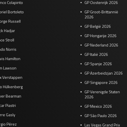
nco Colapinto
GP Oostenrijk 2026
riel Bortoleto
GP Groot-Brittannië
2026
orge Russell
GP België 2026
ck Hadjar
GP Hongarije 2026
ce Stroll
GP Nederland 2026
do Norris
GP Italië 2026
wis Hamilton
GP Spanje 2026
am Lawson
GP Azerbeidzjan 2026
x Verstappen
GP Singapore 2026
co Hülkenberg
GP Verenigde Staten
iver Bearman
2026
ar Piastri
GP Mexico 2026
rre Gasly
GP São Paulo 2026
rgio Pérez
Las Vegas Grand Prix