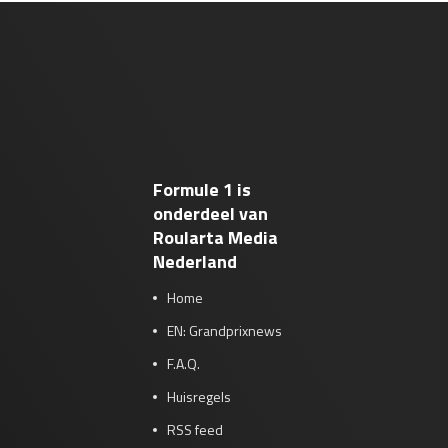
Formule 1 is
onderdeel van
Roularta Media
Nederland
Home
EN: Grandprixnews
F.A.Q.
Huisregels
RSS feed