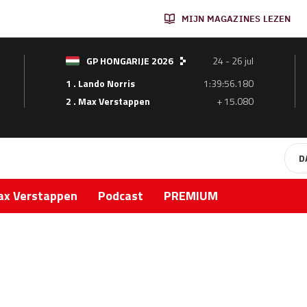
MIJN MAGAZINES LEZEN
GP HONGARIJE 2026
24 - 26 jul
1 . Lando Norris
1:39:56.180
2 . Max Verstappen
+ 15.080
D
x Verstappen
Podcast
PREMIUM