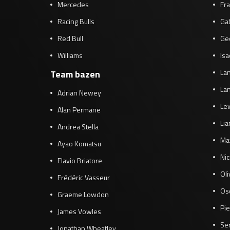
Mercedes
Fra
Racing Bulls
Gab
Red Bull
Ge
Williams
Isa
Lan
Team bazen
Lan
Adrian Newey
Le
Alan Permane
Li
Andrea Stella
Ma
Ayao Komatsu
Ni
Flavio Briatore
Ol
Frédéric Vasseur
Osc
Graeme Lowdon
Pie
James Vowles
Se
Jonathan Wheatley