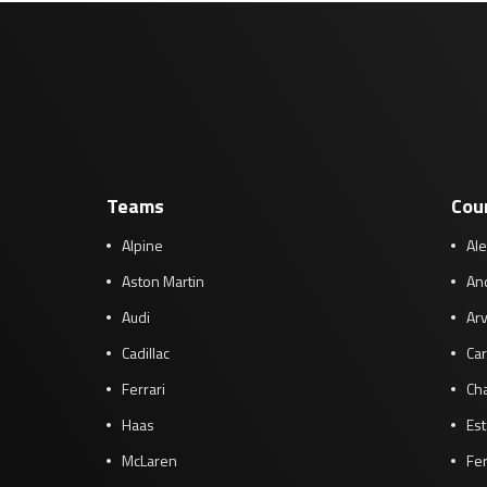
Teams
Cou
Alpine
Al
Aston Martin
And
Audi
Arv
Cadillac
Car
Ferrari
Cha
Haas
Es
McLaren
Fe