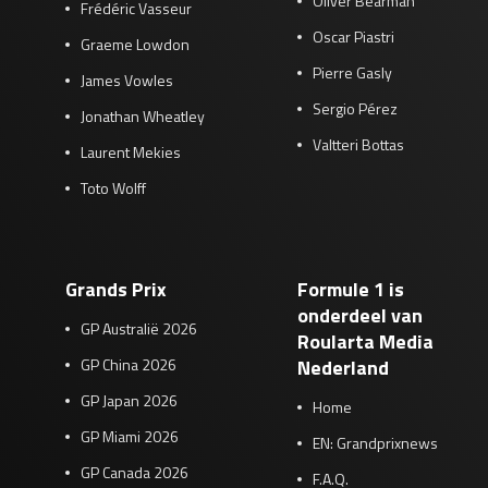
Oliver Bearman
Frédéric Vasseur
Oscar Piastri
Graeme Lowdon
Pierre Gasly
James Vowles
Sergio Pérez
Jonathan Wheatley
Valtteri Bottas
Laurent Mekies
Toto Wolff
Grands Prix
Formule 1 is
onderdeel van
GP Australië 2026
Roularta Media
GP China 2026
Nederland
GP Japan 2026
Home
GP Miami 2026
EN: Grandprixnews
GP Canada 2026
F.A.Q.