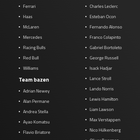
Ferrari
Charles Leclerc
Race
zo 21:00 - 23:00
GP ABU DHABI 2026
04 - 06 dec
Haas
Esteban Ocon
Kwalificatie
za 05:00 - 06:00
McLaren
Fernando Alonso
Race
zo 05:00 - 07:00
Mercedes
Franco Colapinto
Kwalificatie
za 15:00 - 16:00
Racing Bulls
Gabriel Bortoleto
Race
zo 14:00 - 16:00
Red Bull
George Russell
Williams
Isack Hadjar
GP QATAR 2026
27 - 29 nov
Lance Stroll
Team bazen
Lando Norris
Adrian Newey
Lewis Hamilton
Kwalificatie
za 19:00 - 20:00
Alan Permane
Race
zo 17:00 - 19:00
Liam Lawson
Andrea Stella
Max Verstappen
Ayao Komatsu
Nico Hülkenberg
Flavio Briatore