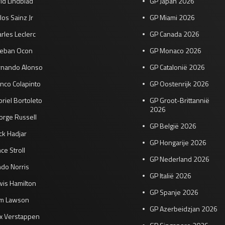
id Lindblad
GP Japan 2026
los Sainz Jr
GP Miami 2026
rles Leclerc
GP Canada 2026
teban Ocon
GP Monaco 2026
rnando Alonso
GP Catalonië 2026
nco Colapinto
GP Oostenrijk 2026
riel Bortoleto
GP Groot-Brittannië
2026
orge Russell
GP België 2026
ck Hadjar
GP Hongarije 2026
ce Stroll
GP Nederland 2026
do Norris
GP Italië 2026
wis Hamilton
GP Spanje 2026
am Lawson
GP Azerbeidzjan 2026
x Verstappen