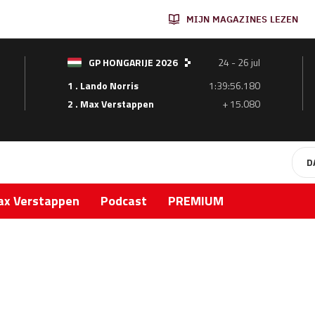
MIJN MAGAZINES LEZEN
GP HONGARIJE 2026
24 - 26 jul
1 . Lando Norris
1:39:56.180
2 . Max Verstappen
+ 15.080
D
x Verstappen
Podcast
PREMIUM