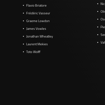
Ni
Flavio Briatore
Ol
Frédéric Vasseur
Osc
Graeme Lowdon
Pie
James Vowles
Se
Jonathan Wheatley
Val
Laurent Mekies
Toto Wolff