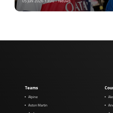
05 juni 2026 13:00 -
Nieuws
Teams
Cou
Alpine
Al
Aston Martin
And