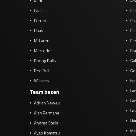
Audi
Arv
Cadillac
Car
Ferrari
Cha
Haas
Es
McLaren
Fe
Mercedes
Fra
Racing Bulls
Gab
Red Bull
Ge
Williams
Isa
Lan
Team bazen
Lan
Adrian Newey
Le
Alan Permane
Li
Andrea Stella
Ma
Ayao Komatsu