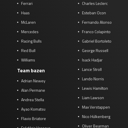
Ferrari
Charles Leclerc
Haas
Esteban Ocon
McLaren
Fernando Alonso
Mercedes
Franco Colapinto
Racing Bulls
Gabriel Bortoleto
Red Bull
George Russell
Williams
Isack Hadjar
Lance Stroll
Team bazen
Lando Norris
Adrian Newey
Lewis Hamilton
Alan Permane
Liam Lawson
Andrea Stella
Max Verstappen
Ayao Komatsu
Nico Hülkenberg
Flavio Briatore
Oliver Bearman
Frédéric Vasseur