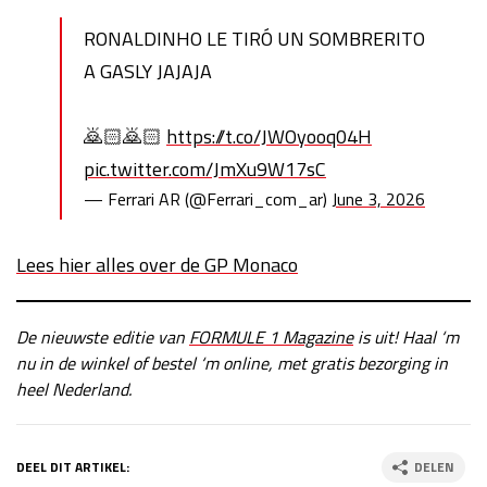
RONALDINHO LE TIRÓ UN SOMBRERITO
A GASLY JAJAJA
🙇🏻🙇🏻
https://t.co/JWOyooq04H
pic.twitter.com/JmXu9W17sC
— Ferrari AR (@Ferrari_com_ar)
June 3, 2026
Lees hier alles over de GP Monaco
De nieuwste editie van
FORMULE 1 Magazine
is uit! Haal ‘m
nu in de winkel of bestel ‘m online, met gratis bezorging in
heel Nederland.
DEEL DIT ARTIKEL:
DELEN