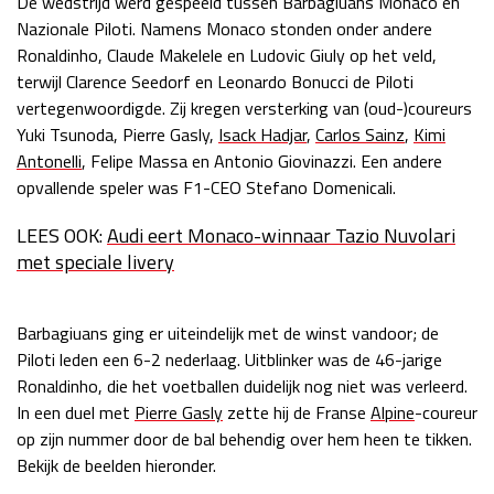
De wedstrijd werd gespeeld tussen Barbagiuans Monaco en
Nazionale Piloti. Namens Monaco stonden onder andere
Race
zo 21:00 - 23:00
GP ABU DHABI 2026
04 - 06 dec
Ronaldinho, Claude Makelele en Ludovic Giuly op het veld,
Kwalificatie
za 05:00 - 06:00
terwijl Clarence Seedorf en Leonardo Bonucci de Piloti
Race
zo 05:00 - 07:00
vertegenwoordigde. Zij kregen versterking van (oud-)coureurs
Yuki Tsunoda, Pierre Gasly,
Isack Hadjar
,
Carlos Sainz
,
Kimi
Kwalificatie
za 15:00 - 16:00
Antonelli
, Felipe Massa en Antonio Giovinazzi. Een andere
Race
zo 14:00 - 16:00
opvallende speler was F1-CEO Stefano Domenicali.
LEES OOK:
Audi eert Monaco-winnaar Tazio Nuvolari
GP QATAR 2026
27 - 29 nov
met speciale livery
Barbagiuans ging er uiteindelijk met de winst vandoor; de
Kwalificatie
za 19:00 - 20:00
Piloti leden een 6-2 nederlaag. Uitblinker was de 46-jarige
Race
zo 17:00 - 19:00
Ronaldinho, die het voetballen duidelijk nog niet was verleerd.
In een duel met
Pierre Gasly
zette hij de Franse
Alpine
-coureur
op zijn nummer door de bal behendig over hem heen te tikken.
Bekijk de beelden hieronder.