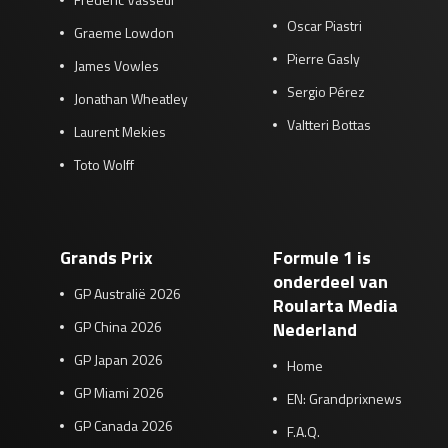
Oscar Piastri
Graeme Lowdon
Pierre Gasly
James Vowles
Sergio Pérez
Jonathan Wheatley
Valtteri Bottas
Laurent Mekies
Toto Wolff
Grands Prix
Formule 1 is
onderdeel van
GP Australië 2026
Roularta Media
GP China 2026
Nederland
GP Japan 2026
Home
GP Miami 2026
EN: Grandprixnews
GP Canada 2026
F.A.Q.