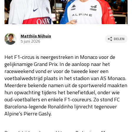
Race
za 13:00 - 15:00
GP VERENIGDE STATEN 2026
23 - 25 okt
Matthijs Nijhuis
DELEN
5 juni 2026
GP SÃO PAULO 2026
06 - 08 nov
Het F1-circus is neergestreken in Monaco voor de
Kwalificatie
za 23:00 - 00:00
gelijknamige Grand Prix. In de aanloop naar het
Race
zo 21:00 - 23:00
raceweekend vond er voor de tweede keer een
voetbalwedstrijd plaats in het stadion van AS Monaco.
Kwalificatie
za 19:00 - 20:00
Meerdere bekende namen uit de sportwereld maakten
Race
zo 18:00 - 20:00
hun opwachting tijdens het benefietduel, onder wie
oud-voetballers en enkele F1-coureurs. Zo stond FC
GP MEXICO 2026
30 okt - 01 nov
Barcelona-legende Ronaldinho lijnrecht tegenover
Alpine’s Pierre Gasly.
LAS VEGAS GRAND PRIX 2026
20 - 22 nov
Kwalificatie
za 22:00 - 23:00