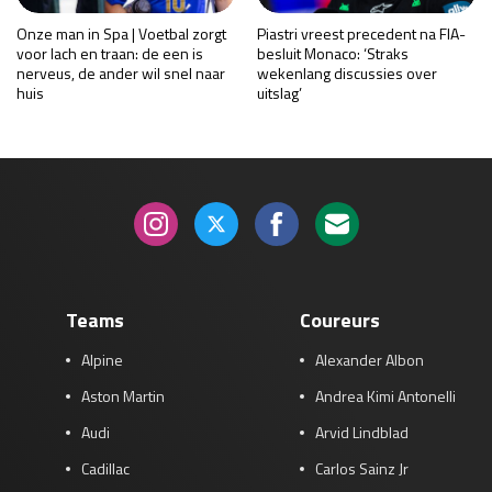
Onze man in Spa | Voetbal zorgt
Piastri vreest precedent na FIA-
voor lach en traan: de een is
besluit Monaco: ‘Straks
nerveus, de ander wil snel naar
wekenlang discussies over
huis
uitslag’
Teams
Coureurs
Alpine
Alexander Albon
Aston Martin
Andrea Kimi Antonelli
Audi
Arvid Lindblad
Cadillac
Carlos Sainz Jr