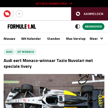
ACTUELE GRANDS PRIX
AANMELDEN
GP SPANJE 2026
11 - 13 sep
ABONNEREN
Nieuws
WK Kalender
Standen
Max Verstappen
Meer
Podca
Kwalificatie
za 16:00 - 17:00
AUDI
GP MONACO
Race
zo 15:00 - 17:00
Audi eert Monaco-winnaar Tazio Nuvolari met
speciale livery
GP SINGAPORE 2026
09 - 11 okt
GP AZERBEIDZJAN 2026
24 - 26 sep
Kwalificatie
za 15:00 - 16:00
Race
zo 14:00 - 16:00
Kwalificatie
vr 14:00 - 15:00