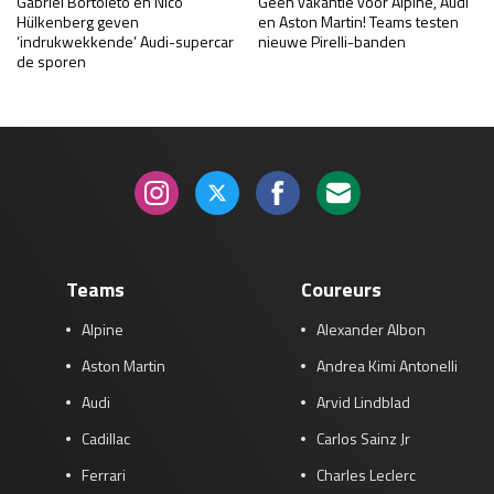
Gabriel Bortoleto en Nico
Geen vakantie voor Alpine, Audi
Hülkenberg geven
en Aston Martin! Teams testen
‘indrukwekkende’ Audi-supercar
nieuwe Pirelli-banden
de sporen
Teams
Coureurs
Alpine
Alexander Albon
Aston Martin
Andrea Kimi Antonelli
Audi
Arvid Lindblad
Cadillac
Carlos Sainz Jr
Ferrari
Charles Leclerc