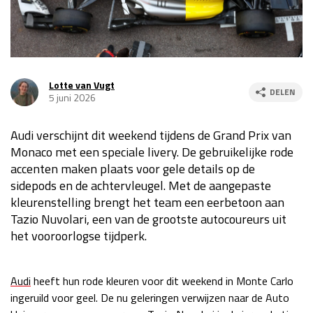
Race
za 13:00 - 15:00
GP VERENIGDE STATEN 2026
23 - 25 okt
Lotte van Vugt
DELEN
5 juni 2026
GP SÃO PAULO 2026
06 - 08 nov
Audi verschijnt dit weekend tijdens de Grand Prix van
Kwalificatie
za 23:00 - 00:00
Monaco met een speciale livery. De gebruikelijke rode
Race
zo 21:00 - 23:00
accenten maken plaats voor gele details op de
sidepods en de achtervleugel. Met de aangepaste
Kwalificatie
za 19:00 - 20:00
kleurenstelling brengt het team een eerbetoon aan
Race
zo 18:00 - 20:00
Tazio Nuvolari, een van de grootste autocoureurs uit
het vooroorlogse tijdperk.
GP MEXICO 2026
30 okt - 01 nov
Audi
heeft hun rode kleuren voor dit weekend in Monte Carlo
LAS VEGAS GRAND PRIX 2026
20 - 22 nov
ingeruild voor geel. De nu geleringen verwijzen naar de Auto
Kwalificatie
za 22:00 - 23:00