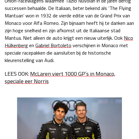
Union-racewagens waarmee Tazio Nuvolari in de jaren dertig
successen behaalde. De Italiaan, beter bekend als ‘The Flying
Race
zo 21:00 - 23:00
GP ABU DHABI 2026
04 - 06 dec
Mantuan’ won in 1932 de vierde editie van de Grand Prix van
Kwalificatie
za 05:00 - 06:00
Monaco voor Alfa Romeo. Zijn bijnaam heeft hij te danken aan
Race
zo 05:00 - 07:00
zijn hoge snelheid en zijn afkomst uit de Italiaanse stad
Mantua. Niet alleen de auto krijgt een nieuw uiterlijk. Ook
Nico
Kwalificatie
za 15:00 - 16:00
Hülkenberg
en
Gabriel Bortoleto
verschijnen in Monaco met
Race
zo 14:00 - 16:00
speciale racepakken die aansluiten bij de historische
kleurenstelling van Audi.
GP QATAR 2026
27 - 29 nov
LEES OOK:
McLaren viert 1000 GP’s in Monaco,
speciale eer Norris
Kwalificatie
za 19:00 - 20:00
Race
zo 17:00 - 19:00