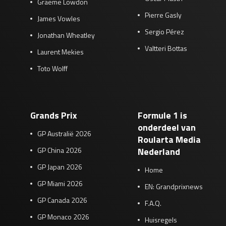
Graeme Lowdon
Pierre Gasly
James Vowles
Sergio Pérez
Jonathan Wheatley
Valtteri Bottas
Laurent Mekies
Toto Wolff
Grands Prix
Formule 1 is
onderdeel van
GP Australië 2026
Roularta Media
GP China 2026
Nederland
GP Japan 2026
Home
GP Miami 2026
EN: Grandprixnews
GP Canada 2026
F.A.Q.
GP Monaco 2026
Huisregels