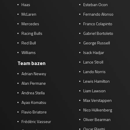
Haas
Esteban Ocon
McLaren
Fernando Alonso
Mercedes
Franco Colapinto
Racing Bulls
Gabriel Bortoleto
Red Bull
George Russell
Williams
Isack Hadjar
Lance Stroll
Team bazen
Lando Norris
Adrian Newey
Lewis Hamilton
Alan Permane
Liam Lawson
Andrea Stella
Max Verstappen
Ayao Komatsu
Nico Hülkenberg
Flavio Briatore
Oliver Bearman
Frédéric Vasseur
Oscar Piastri