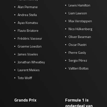
Lewis Hamilton
Alan Permane
Liam Lawson
Andrea Stella
Max Verstappen
Ayao Komatsu
Nico Hülkenberg
Flavio Briatore
Oliver Bearman
Frédéric Vasseur
Oscar Piastri
Graeme Lowdon
Pierre Gasly
James Vowles
Sergio Pérez
Jonathan Wheatley
Valtteri Bottas
Laurent Mekies
Toto Wolff
Grands Prix
Formule 1 is
onderdeel van