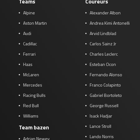
Teams
Coureurs
Race
zo 21:00 - 23:00
Alpine
Alexander Albon
GP ABU DHABI 2026
04 - 06 dec
Kwalificatie
za 05:00 - 06:00
Aston Martin
Andrea Kimi Antonelli
Race
zo 05:00 - 07:00
Audi
Arvid Lindblad
Cadillac
Carlos Sainz Jr
Kwalificatie
za 15:00 - 16:00
Race
zo 14:00 - 16:00
Ferrari
Charles Leclerc
Haas
Esteban Ocon
GP QATAR 2026
27 - 29 nov
McLaren
Fernando Alonso
Mercedes
Franco Colapinto
Racing Bulls
Gabriel Bortoleto
Kwalificatie
za 19:00 - 20:00
Red Bull
George Russell
Race
zo 17:00 - 19:00
Williams
Isack Hadjar
Lance Stroll
Team bazen
Lando Norris
Adrian Newey