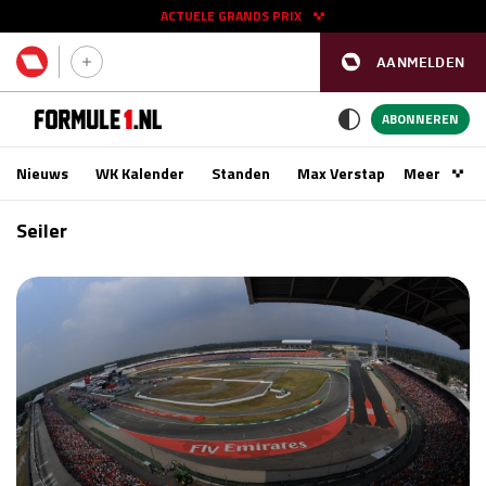
ACTUELE GRANDS PRIX
AANMELDEN
GP SPANJE 2026
11 - 13 sep
ABONNEREN
Nieuws
WK Kalender
Standen
Max Verstappen
Meer
Podca
Kwalificatie
za 16:00 - 17:00
Seiler
Race
zo 15:00 - 17:00
GP SINGAPORE 2026
09 - 11 okt
GP AZERBEIDZJAN 2026
24 - 26 sep
Kwalificatie
za 15:00 - 16:00
Race
zo 14:00 - 16:00
Kwalificatie
vr 14:00 - 15:00