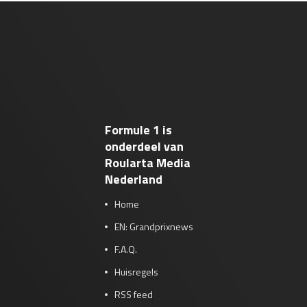
Formule 1 is
onderdeel van
Roularta Media
Nederland
Home
EN: Grandprixnews
F.A.Q.
Huisregels
RSS feed