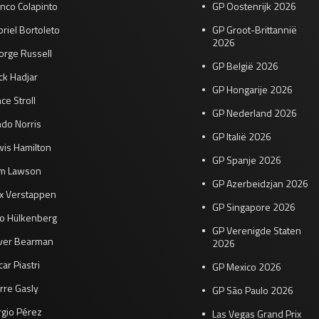
nco Colapinto
GP Oostenrijk 2026
riel Bortoleto
GP Groot-Brittannië
2026
orge Russell
GP België 2026
ck Hadjar
GP Hongarije 2026
ce Stroll
GP Nederland 2026
do Norris
GP Italië 2026
wis Hamilton
GP Spanje 2026
am Lawson
GP Azerbeidzjan 2026
x Verstappen
GP Singapore 2026
co Hülkenberg
GP Verenigde Staten
iver Bearman
2026
ar Piastri
GP Mexico 2026
rre Gasly
GP São Paulo 2026
rgio Pérez
Las Vegas Grand Prix