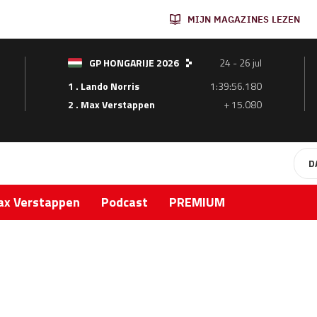
MIJN MAGAZINES LEZEN
GP HONGARIJE 2026
24 - 26 jul
1 . Lando Norris
1:39:56.180
2 . Max Verstappen
+ 15.080
D
x Verstappen
Podcast
PREMIUM