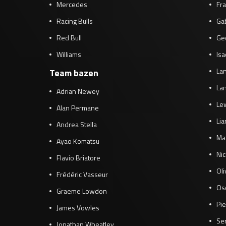
Mercedes
Fra
Racing Bulls
Gab
Red Bull
Ge
Williams
Isa
Lan
Team bazen
Lan
Adrian Newey
Le
Alan Permane
Li
Andrea Stella
Ma
Ayao Komatsu
Ni
Flavio Briatore
Ol
Frédéric Vasseur
Osc
Graeme Lowdon
Pie
James Vowles
Se
Jonathan Wheatley