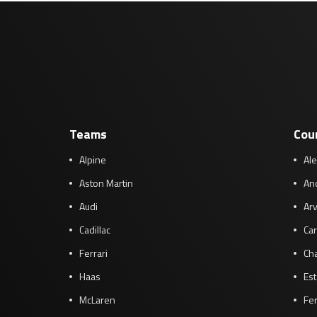
Teams
Cou
Alpine
Al
Aston Martin
And
Audi
Arv
Cadillac
Car
Ferrari
Cha
Haas
Es
McLaren
Fe