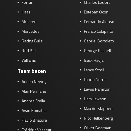
Ferrari
Charles Leclerc
Haas
Esteban Ocon
McLaren
Fernando Alonso
Mercedes
Franco Colapinto
Racing Bulls
Gabriel Bortoleto
Red Bull
George Russell
Williams
Isack Hadjar
Lance Stroll
Team bazen
Lando Norris
Adrian Newey
Lewis Hamilton
Alan Permane
Liam Lawson
Andrea Stella
Max Verstappen
Ayao Komatsu
Nico Hülkenberg
Flavio Briatore
Oliver Bearman
Frédéric Vasseur