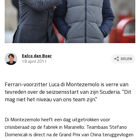
Race
za 13:00 - 15:00
GP VERENIGDE STATEN 2026
23 - 25 okt
GP SÃO PAULO 2026
06 - 08 nov
Eelco den Boer
DELEN
18 april 2011
Kwalificatie
za 23:00 - 00:00
Race
zo 21:00 - 23:00
Ferrari-voorzitter Luca di Montezemolo is verre van
Kwalificatie
za 19:00 - 20:00
tevreden over de seizoensstart van zijn Scuderia. “Dit
Race
zo 18:00 - 20:00
mag niet het niveau van ons team zijn.”
GP MEXICO 2026
30 okt - 01 nov
Di Montezemolo heeft een dag uitgetrokken voor
crisisberaad op de fabriek in Maranello. Teambaas Stefano
LAS VEGAS GRAND PRIX 2026
20 - 22 nov
Domenicali is direct na de Grand Prix van China teruggevlogen
Kwalificatie
za 22:00 - 23:00