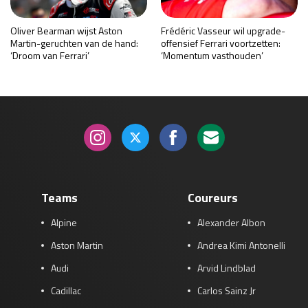
Oliver Bearman wijst Aston
Frédéric Vasseur wil upgrade-
Martin-geruchten van de hand:
offensief Ferrari voortzetten:
‘Droom van Ferrari’
‘Momentum vasthouden’
Teams
Coureurs
Alpine
Alexander Albon
Aston Martin
Andrea Kimi Antonelli
Audi
Arvid Lindblad
Cadillac
Carlos Sainz Jr