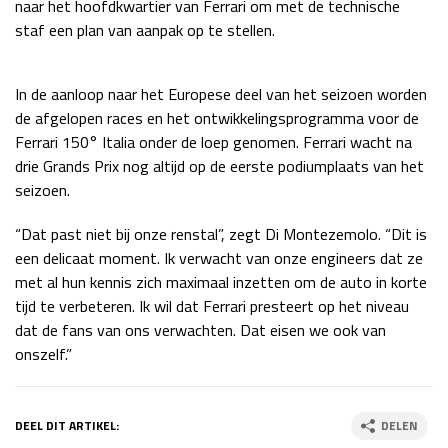
naar het hoofdkwartier van Ferrari om met de technische
Race
zo 21:00 - 23:00
staf een plan van aanpak op te stellen.
GP ABU DHABI 2026
04 - 06 dec
Kwalificatie
za 05:00 - 06:00
In de aanloop naar het Europese deel van het seizoen worden
Race
zo 05:00 - 07:00
de afgelopen races en het ontwikkelingsprogramma voor de
Ferrari 150° Italia onder de loep genomen. Ferrari wacht na
Kwalificatie
za 15:00 - 16:00
drie Grands Prix nog altijd op de eerste podiumplaats van het
Race
zo 14:00 - 16:00
seizoen.
GP QATAR 2026
27 - 29 nov
“Dat past niet bij onze renstal”, zegt Di Montezemolo. “Dit is
een delicaat moment. Ik verwacht van onze engineers dat ze
met al hun kennis zich maximaal inzetten om de auto in korte
tijd te verbeteren. Ik wil dat Ferrari presteert op het niveau
Kwalificatie
za 19:00 - 20:00
dat de fans van ons verwachten. Dat eisen we ook van
Race
zo 17:00 - 19:00
onszelf.”
DEEL DIT ARTIKEL:
DELEN