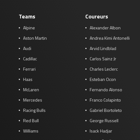
Teams
Coureurs
Alpine
Alexander Albon
Aston Martin
Andrea Kimi Antonelli
Audi
Arvid Lindblad
Cadillac
Carlos Sainz Jr
Ferrari
Charles Leclerc
Haas
Esteban Ocon
McLaren
Fernando Alonso
Mercedes
Franco Colapinto
Racing Bulls
Gabriel Bortoleto
Red Bull
George Russell
Williams
Isack Hadjar