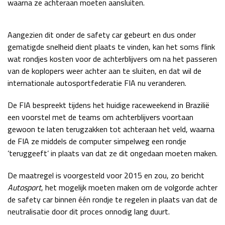
waarna ze achteraan moeten aansluiten.
Race
zo 21:00 - 23:00
GP ABU DHABI 2026
04 - 06 dec
Aangezien dit onder de safety car gebeurt en dus onder
Kwalificatie
za 05:00 - 06:00
gematigde snelheid dient plaats te vinden, kan het soms flink
Race
zo 05:00 - 07:00
wat rondjes kosten voor de achterblijvers om na het passeren
van de koplopers weer achter aan te sluiten, en dat wil de
Kwalificatie
za 15:00 - 16:00
internationale autosportfederatie FIA nu veranderen.
Race
zo 14:00 - 16:00
De FIA bespreekt tijdens het huidige raceweekend in Brazilië
GP QATAR 2026
27 - 29 nov
een voorstel met de teams om achterblijvers voortaan
gewoon te laten terugzakken tot achteraan het veld, waarna
de FIA ze middels de computer simpelweg een rondje
’teruggeeft’ in plaats van dat ze dit ongedaan moeten maken.
Kwalificatie
za 19:00 - 20:00
Race
zo 17:00 - 19:00
De maatregel is voorgesteld voor 2015 en zou, zo bericht
Autosport
, het mogelijk moeten maken om de volgorde achter
de safety car binnen één rondje te regelen in plaats van dat de
neutralisatie door dit proces onnodig lang duurt.