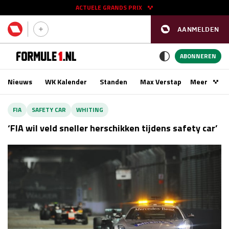
ACTUELE GRANDS PRIX
AANMELDEN
GP SPANJE 2026
11 - 13 sep
ABONNEREN
Nieuws
WK Kalender
Standen
Max Verstappen
Meer
Podca
Kwalificatie
za 16:00 - 17:00
FIA
SAFETY CAR
WHITING
Race
zo 15:00 - 17:00
‘FIA wil veld sneller herschikken tijdens safety car’
GP SINGAPORE 2026
09 - 11 okt
GP AZERBEIDZJAN 2026
24 - 26 sep
Kwalificatie
za 15:00 - 16:00
Race
zo 14:00 - 16:00
Kwalificatie
vr 14:00 - 15:00