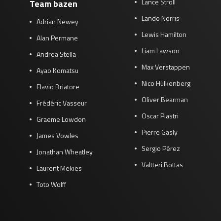
Lance Stroll
Team bazen
Lando Norris
Adrian Newey
Lewis Hamilton
Alan Permane
Liam Lawson
Andrea Stella
Max Verstappen
Ayao Komatsu
Nico Hülkenberg
Flavio Briatore
Oliver Bearman
Frédéric Vasseur
Oscar Piastri
Graeme Lowdon
Pierre Gasly
James Vowles
Sergio Pérez
Jonathan Wheatley
Valtteri Bottas
Laurent Mekies
Toto Wolff