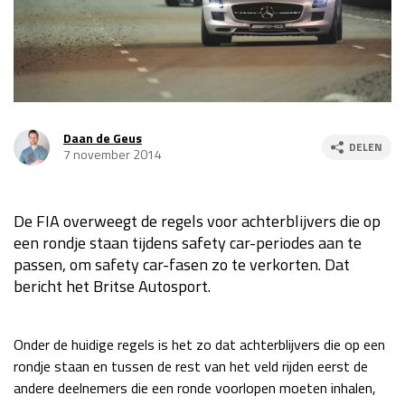
Race
za 13:00 - 15:00
GP VERENIGDE STATEN 2026
23 - 25 okt
Daan de Geus
DELEN
GP SÃO PAULO 2026
06 - 08 nov
7 november 2014
Kwalificatie
za 23:00 - 00:00
Race
zo 21:00 - 23:00
De FIA overweegt de regels voor achterblijvers die op
een rondje staan tijdens safety car-periodes aan te
Kwalificatie
za 19:00 - 20:00
passen, om safety car-fasen zo te verkorten. Dat
Race
zo 18:00 - 20:00
bericht het Britse Autosport.
GP MEXICO 2026
30 okt - 01 nov
Onder de huidige regels is het zo dat achterblijvers die op een
rondje staan en tussen de rest van het veld rijden eerst de
LAS VEGAS GRAND PRIX 2026
20 - 22 nov
andere deelnemers die een ronde voorlopen moeten inhalen,
Kwalificatie
za 22:00 - 23:00