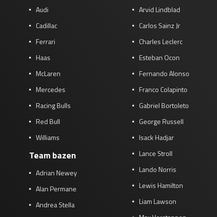
Audi
Arvid Lindblad
Cadillac
Carlos Sainz Jr
Ferrari
Charles Leclerc
Haas
Esteban Ocon
McLaren
Fernando Alonso
Mercedes
Franco Colapinto
Racing Bulls
Gabriel Bortoleto
Red Bull
George Russell
Williams
Isack Hadjar
Lance Stroll
Team bazen
Lando Norris
Adrian Newey
Lewis Hamilton
Alan Permane
Liam Lawson
Andrea Stella