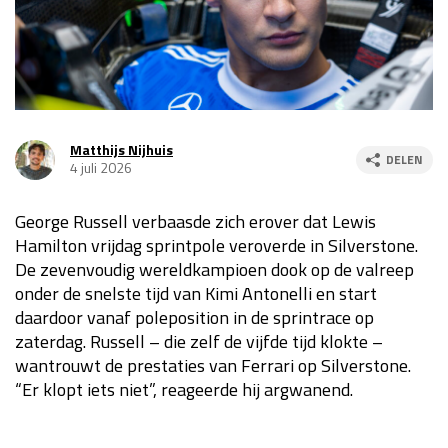
Race
za 13:00 - 15:00
GP VERENIGDE STATEN 2026
23 - 25 okt
Matthijs Nijhuis
DELEN
4 juli 2026
GP SÃO PAULO 2026
06 - 08 nov
Kwalificatie
za 23:00 - 00:00
George Russell verbaasde zich erover dat Lewis
Race
zo 21:00 - 23:00
Hamilton vrijdag sprintpole veroverde in Silverstone.
De zevenvoudig wereldkampioen dook op de valreep
Kwalificatie
za 19:00 - 20:00
onder de snelste tijd van Kimi Antonelli en start
Race
zo 18:00 - 20:00
daardoor vanaf poleposition in de sprintrace op
zaterdag. Russell – die zelf de vijfde tijd klokte –
GP MEXICO 2026
30 okt - 01 nov
wantrouwt de prestaties van Ferrari op Silverstone.
“Er klopt iets niet”, reageerde hij argwanend.
LAS VEGAS GRAND PRIX 2026
20 - 22 nov
Kwalificatie
za 22:00 - 23:00