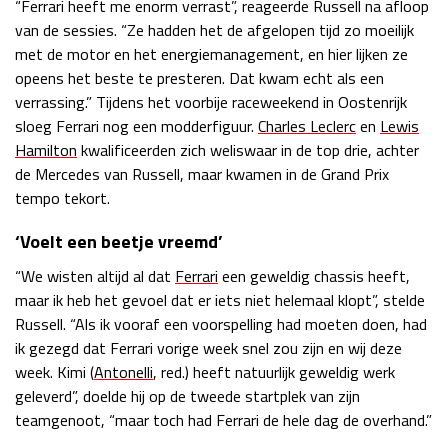
“Ferrari heeft me enorm verrast”, reageerde Russell na afloop
Race
zo 21:00 - 23:00
van de sessies. “Ze hadden het de afgelopen tijd zo moeilijk
GP ABU DHABI 2026
04 - 06 dec
met de motor en het energiemanagement, en hier lijken ze
Kwalificatie
za 05:00 - 06:00
opeens het beste te presteren. Dat kwam echt als een
Race
zo 05:00 - 07:00
verrassing.” Tijdens het voorbije raceweekend in Oostenrijk
sloeg Ferrari nog een modderfiguur.
Charles Leclerc
en
Lewis
Kwalificatie
za 15:00 - 16:00
Hamilton
kwalificeerden zich weliswaar in de top drie, achter
Race
zo 14:00 - 16:00
de Mercedes van Russell, maar kwamen in de Grand Prix
tempo tekort.
GP QATAR 2026
27 - 29 nov
‘Voelt een beetje vreemd’
“We wisten altijd al dat
Ferrari
een geweldig chassis heeft,
maar ik heb het gevoel dat er iets niet helemaal klopt”, stelde
Kwalificatie
za 19:00 - 20:00
Russell. “Als ik vooraf een voorspelling had moeten doen, had
Race
zo 17:00 - 19:00
ik gezegd dat Ferrari vorige week snel zou zijn en wij deze
week. Kimi (
Antonelli
, red.) heeft natuurlijk geweldig werk
geleverd”, doelde hij op de tweede startplek van zijn
teamgenoot, “maar toch had Ferrari de hele dag de overhand.”