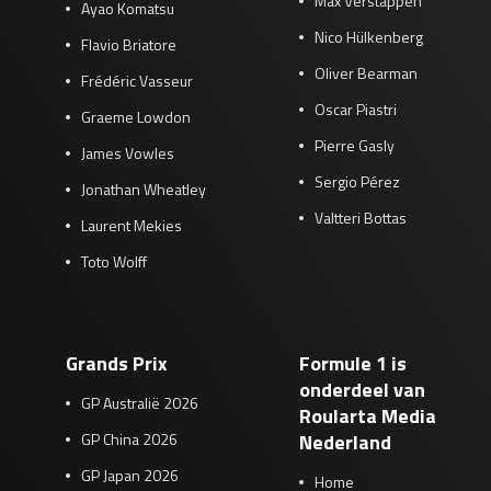
Max Verstappen
Ayao Komatsu
Nico Hülkenberg
Flavio Briatore
Oliver Bearman
Frédéric Vasseur
Oscar Piastri
Graeme Lowdon
Pierre Gasly
James Vowles
Sergio Pérez
Jonathan Wheatley
Valtteri Bottas
Laurent Mekies
Toto Wolff
Grands Prix
Formule 1 is
onderdeel van
GP Australië 2026
Roularta Media
GP China 2026
Nederland
GP Japan 2026
Home