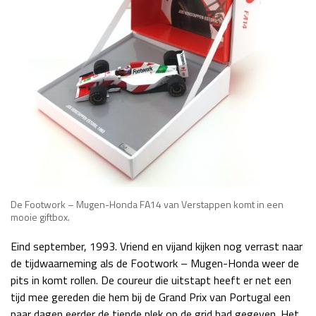
Race
zo 21:00 - 23:00
GP ABU DHABI 2026
04 - 06 dec
Kwalificatie
za 05:00 - 06:00
Race
zo 05:00 - 07:00
Kwalificatie
za 15:00 - 16:00
Race
zo 14:00 - 16:00
GP QATAR 2026
27 - 29 nov
De Footwork – Mugen-Honda FA14 van Verstappen komt in een
mooie giftbox.
Kwalificatie
za 19:00 - 20:00
Race
zo 17:00 - 19:00
Eind september, 1993. Vriend en vijand kijken nog verrast naar
de tijdwaarneming als de Footwork – Mugen-Honda weer de
pits in komt rollen. De coureur die uitstapt heeft er net een
tijd mee gereden die hem bij de Grand Prix van Portugal een
paar dagen eerder de tiende plek op de grid had gegeven. Het