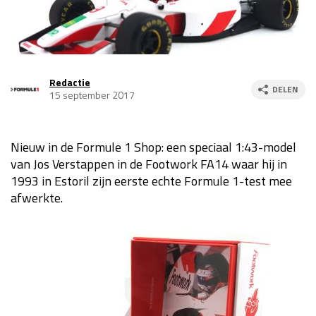
Race
za 13:00 - 15:00
GP VERENIGDE STATEN 2026
23 - 25 okt
Redactie
DELEN
15 september 2017
GP SÃO PAULO 2026
06 - 08 nov
Kwalificatie
za 23:00 - 00:00
Nieuw in de Formule 1 Shop: een speciaal 1:43-model
Race
zo 21:00 - 23:00
van Jos Verstappen in de Footwork FA14 waar hij in
1993 in Estoril zijn eerste echte Formule 1-test mee
Kwalificatie
za 19:00 - 20:00
afwerkte.
Race
zo 18:00 - 20:00
GP MEXICO 2026
30 okt - 01 nov
LAS VEGAS GRAND PRIX 2026
20 - 22 nov
Kwalificatie
za 22:00 - 23:00