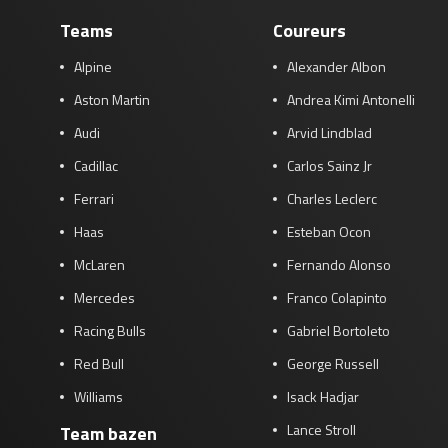
Teams
Coureurs
Alpine
Alexander Albon
Aston Martin
Andrea Kimi Antonelli
Audi
Arvid Lindblad
Cadillac
Carlos Sainz Jr
Ferrari
Charles Leclerc
Haas
Esteban Ocon
McLaren
Fernando Alonso
Mercedes
Franco Colapinto
Racing Bulls
Gabriel Bortoleto
Red Bull
George Russell
Williams
Isack Hadjar
Lance Stroll
Team bazen