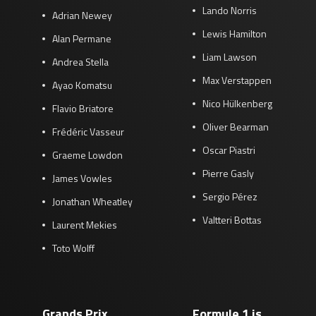
Lando Norris
Adrian Newey
Lewis Hamilton
Alan Permane
Liam Lawson
Andrea Stella
Max Verstappen
Ayao Komatsu
Nico Hülkenberg
Flavio Briatore
Oliver Bearman
Frédéric Vasseur
Oscar Piastri
Graeme Lowdon
Pierre Gasly
James Vowles
Sergio Pérez
Jonathan Wheatley
Valtteri Bottas
Laurent Mekies
Toto Wolff
Grands Prix
Formule 1 is