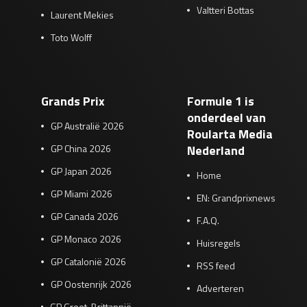
Valtteri Bottas
Laurent Mekies
Toto Wolff
Grands Prix
Formule 1 is
onderdeel van
GP Australië 2026
Roularta Media
GP China 2026
Nederland
GP Japan 2026
Home
GP Miami 2026
EN: Grandprixnews
GP Canada 2026
F.A.Q.
GP Monaco 2026
Huisregels
GP Catalonië 2026
RSS feed
GP Oostenrijk 2026
Adverteren
GP Groot-Brittannië