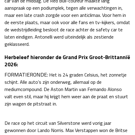
car van de middag. De Red Bull-coureur maakte lang
aanspraak op een podiumplek, tegen alle verwachtingen in,
Race
zo 21:00 - 23:00
GP ABU DHABI 2026
04 - 06 dec
maar een late crash zorgde voor een anticlimax. Voor hem in
Kwalificatie
za 05:00 - 06:00
de eerste plaats, maar ook voor alle fans en tv-kijkers, omdat
Race
zo 05:00 - 07:00
de wedstrijdleiding besloot de race achter de safety car te
laten eindigen. Antonelli werd uiteindelijk als zestiende
Kwalificatie
za 15:00 - 16:00
geklasseerd.
Race
zo 14:00 - 16:00
Herbeleef hieronder de Grand Prix Groot-Brittannië
2026:
GP QATAR 2026
27 - 29 nov
FORMATIERONDE:
Het is 24 graden Celsius, het zonnetje
schijnt. Alle auto’s zijn onderweg, allemaal op de
mediumcompound. De Aston Martin van Fernando Alonso
valt even stil, maar hij krijgt hem weer aan de praat en stuurt
Kwalificatie
za 19:00 - 20:00
zijn wagen de pitstraat in.
Race
zo 17:00 - 19:00
De race op het circuit van Silverstone werd vorig jaar
gewonnen door Lando Norris. Max Verstappen won de Britse