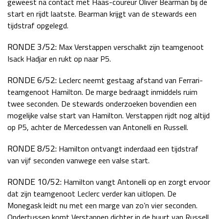
geweest na contact met Haas-coureur Oliver Bearman bij de
start en rijdt laatste. Bearman krijgt van de stewards een
tijdstraf opgelegd.
RONDE 3/52:
Max Verstappen verschalkt zijn teamgenoot
Isack Hadjar en rukt op naar P5.
RONDE 6/52:
Leclerc neemt gestaag afstand van Ferrari-
teamgenoot Hamilton. De marge bedraagt inmiddels ruim
twee seconden. De stewards onderzoeken bovendien een
mogelijke valse start van Hamilton. Verstappen rijdt nog altijd
op P5, achter de Mercedessen van Antonelli en Russell.
RONDE 8/52:
Hamilton ontvangt inderdaad een tijdstraf
van vijf seconden vanwege een valse start.
RONDE 10/52:
Hamilton vangt Antonelli op en zorgt ervoor
dat zijn teamgenoot Leclerc verder kan uitlopen. De
Monegask leidt nu met een marge van zo’n vier seconden.
Ondertussen komt Verstappen dichter in de buurt van Russell