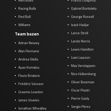
Mercedes
Franco Colapinto
Racing Bulls
Gabriel Bortoleto
Red Bull
George Russell
Williams
Isack Hadjar
Lance Stroll
Team bazen
Lando Norris
Adrian Newey
Lewis Hamilton
Alan Permane
Liam Lawson
Andrea Stella
Max Verstappen
Ayao Komatsu
Nico Hülkenberg
Flavio Briatore
Oliver Bearman
Frédéric Vasseur
Oscar Piastri
Graeme Lowdon
Pierre Gasly
James Vowles
Sergio Pérez
Jonathan Wheatley