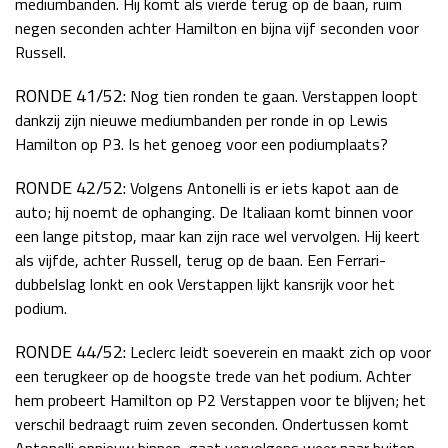
mediumbanden. Hij komt als vierde terug op de baan, ruim
negen seconden achter Hamilton en bijna vijf seconden voor
Russell.
RONDE 41/52:
Nog tien ronden te gaan. Verstappen loopt
dankzij zijn nieuwe mediumbanden per ronde in op Lewis
Hamilton op P3. Is het genoeg voor een podiumplaats?
RONDE 42/52:
Volgens Antonelli is er iets kapot aan de
auto; hij noemt de ophanging. De Italiaan komt binnen voor
een lange pitstop, maar kan zijn race wel vervolgen. Hij keert
als vijfde, achter Russell, terug op de baan. Een Ferrari-
dubbelslag lonkt en ook Verstappen lijkt kansrijk voor het
podium.
RONDE 44/52:
Leclerc leidt soeverein en maakt zich op voor
een terugkeer op de hoogste trede van het podium. Achter
hem probeert Hamilton op P2 Verstappen voor te blijven; het
verschil bedraagt ruim zeven seconden. Ondertussen komt
Antonelli opnieuw binnen, gaat vervolgens weer naar buiten,