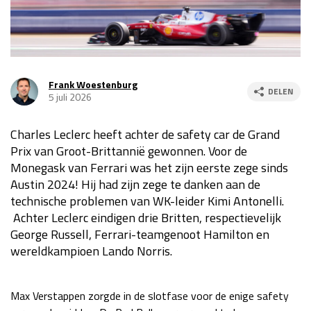
Race
za 13:00 - 15:00
GP VERENIGDE STATEN 2026
23 - 25 okt
Frank Woestenburg
DELEN
5 juli 2026
GP SÃO PAULO 2026
06 - 08 nov
Charles Leclerc heeft achter de safety car de Grand
Kwalificatie
za 23:00 - 00:00
Prix van Groot-Brittannië gewonnen. Voor de
Race
zo 21:00 - 23:00
Monegask van Ferrari was het zijn eerste zege sinds
Austin 2024! Hij had zijn zege te danken aan de
Kwalificatie
za 19:00 - 20:00
technische problemen van WK-leider Kimi Antonelli.
Race
zo 18:00 - 20:00
Achter Leclerc eindigen drie Britten, respectievelijk
George Russell, Ferrari-teamgenoot Hamilton en
GP MEXICO 2026
30 okt - 01 nov
wereldkampioen Lando Norris.
LAS VEGAS GRAND PRIX 2026
20 - 22 nov
Max Verstappen zorgde in de slotfase voor de enige safety
Kwalificatie
za 22:00 - 23:00