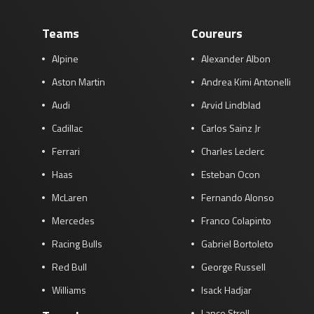
Teams
Coureurs
Alpine
Alexander Albon
Aston Martin
Andrea Kimi Antonelli
Audi
Arvid Lindblad
Cadillac
Carlos Sainz Jr
Ferrari
Charles Leclerc
Haas
Esteban Ocon
McLaren
Fernando Alonso
Mercedes
Franco Colapinto
Racing Bulls
Gabriel Bortoleto
Red Bull
George Russell
Williams
Isack Hadjar
Lance Stroll