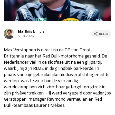
GP VERENIGDE STATEN 2026
23 - 25 okt
Matthijs Nijhuis
DELEN
5 juli 2026
GP SÃO PAULO 2026
06 - 08 nov
Max Verstappen is direct na de GP van Groot-
Kwalificatie
za 23:00 - 00:00
Brittannië naar het Red Bull-motorhome gesneld. De
Race
zo 21:00 - 23:00
Nederlander viel in de slotfase uit na een glijpartij,
waarbij hij zijn RB22 in de grindbak parkeerde. In
Kwalificatie
za 19:00 - 20:00
plaats van zijn gebruikelijke mediaverplichtingen af te
Race
zo 18:00 - 20:00
werken, was te zien hoe de viervoudig
wereldkampioen zich zichtbaar getergd terugtrok in
GP MEXICO 2026
30 okt - 01 nov
zijn privévertrekken. Hij werd vergezeld door vader Jos
Verstappen, manager Raymond Vermeulen en Red
Bull-teambaas Laurent Mékies.
LAS VEGAS GRAND PRIX 2026
20 - 22 nov
Kwalificatie
za 22:00 - 23:00