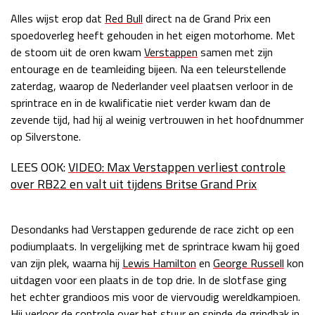
Alles wijst erop dat
Red Bull
direct na de Grand Prix een
Race
zo 21:00 - 23:00
GP ABU DHABI 2026
04 - 06 dec
spoedoverleg heeft gehouden in het eigen motorhome. Met
Kwalificatie
za 05:00 - 06:00
de stoom uit de oren kwam
Verstappen
samen met zijn
Race
zo 05:00 - 07:00
entourage en de teamleiding bijeen. Na een teleurstellende
zaterdag, waarop de Nederlander veel plaatsen verloor in de
Kwalificatie
za 15:00 - 16:00
sprintrace en in de kwalificatie niet verder kwam dan de
Race
zo 14:00 - 16:00
zevende tijd, had hij al weinig vertrouwen in het hoofdnummer
op Silverstone.
GP QATAR 2026
27 - 29 nov
LEES OOK:
VIDEO: Max Verstappen verliest controle
over RB22 en valt uit tijdens Britse Grand Prix
Kwalificatie
za 19:00 - 20:00
Desondanks had Verstappen gedurende de race zicht op een
Race
zo 17:00 - 19:00
podiumplaats. In vergelijking met de sprintrace kwam hij goed
van zijn plek, waarna hij
Lewis Hamilton
en
George Russell
kon
uitdagen voor een plaats in de top drie. In de slotfase ging
het echter grandioos mis voor de viervoudig wereldkampioen.
Hij verloor de controle over het stuur en spinde de grindbak in,