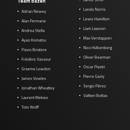
Team bazen
Lando Norris
Adrian Newey
Lewis Hamilton
Alan Permane
Liam Lawson
Andrea Stella
Max Verstappen
Ayao Komatsu
Nico Hülkenberg
Flavio Briatore
Oliver Bearman
Frédéric Vasseur
Oscar Piastri
Graeme Lowdon
Pierre Gasly
James Vowles
Sergio Pérez
Jonathan Wheatley
Valtteri Bottas
Laurent Mekies
Toto Wolff