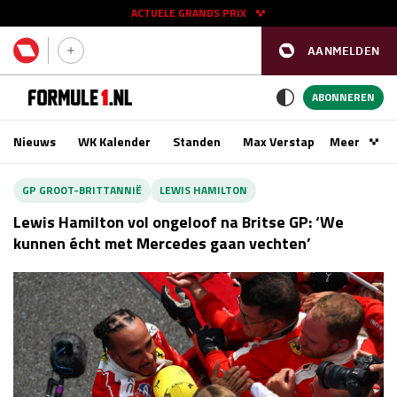
ACTUELE GRANDS PRIX
AANMELDEN
GP SPANJE 2026
11 - 13 sep
ABONNEREN
Nieuws
WK Kalender
Standen
Max Verstappen
Meer
Podca
Kwalificatie
za 16:00 - 17:00
GP GROOT-BRITTANNIË
LEWIS HAMILTON
Race
zo 15:00 - 17:00
Lewis Hamilton vol ongeloof na Britse GP: ‘We
kunnen écht met Mercedes gaan vechten’
GP SINGAPORE 2026
09 - 11 okt
GP AZERBEIDZJAN 2026
24 - 26 sep
Kwalificatie
za 15:00 - 16:00
Race
zo 14:00 - 16:00
Kwalificatie
vr 14:00 - 15:00