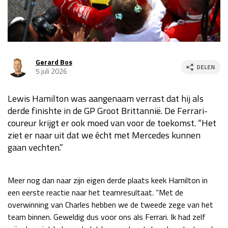
Race
za 13:00 - 15:00
GP VERENIGDE STATEN 2026
23 - 25 okt
Gerard Bos
DELEN
5 juli 2026
GP SÃO PAULO 2026
06 - 08 nov
Lewis Hamilton was aangenaam verrast dat hij als
Kwalificatie
za 23:00 - 00:00
derde finishte in de GP Groot Brittannië. De Ferrari-
Race
zo 21:00 - 23:00
coureur krijgt er ook moed van voor de toekomst. “Het
ziet er naar uit dat we écht met Mercedes kunnen
Kwalificatie
za 19:00 - 20:00
gaan vechten.”
Race
zo 18:00 - 20:00
GP MEXICO 2026
30 okt - 01 nov
Meer nog dan naar zijn eigen derde plaats keek Hamilton in
een eerste reactie naar het teamresultaat. “Met de
overwinning van Charles hebben we de tweede zege van het
LAS VEGAS GRAND PRIX 2026
20 - 22 nov
team binnen. Geweldig dus voor ons als Ferrari. Ik had zelf
Kwalificatie
za 22:00 - 23:00