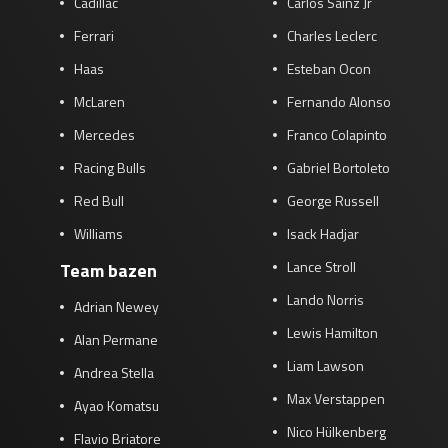
Cadillac
Carlos Sainz Jr
Ferrari
Charles Leclerc
Haas
Esteban Ocon
McLaren
Fernando Alonso
Mercedes
Franco Colapinto
Racing Bulls
Gabriel Bortoleto
Red Bull
George Russell
Williams
Isack Hadjar
Lance Stroll
Team bazen
Lando Norris
Adrian Newey
Lewis Hamilton
Alan Permane
Liam Lawson
Andrea Stella
Max Verstappen
Ayao Komatsu
Nico Hülkenberg
Flavio Briatore