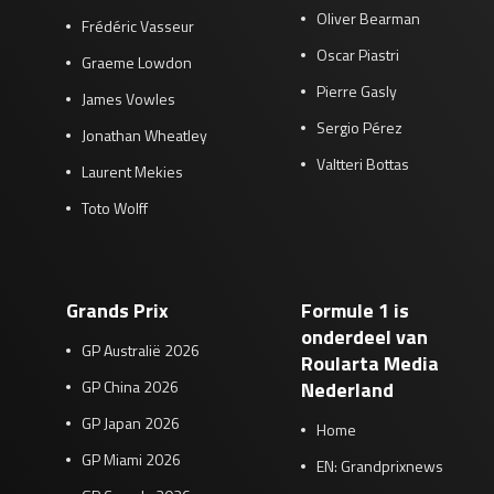
Oliver Bearman
Frédéric Vasseur
Oscar Piastri
Graeme Lowdon
Pierre Gasly
James Vowles
Sergio Pérez
Jonathan Wheatley
Valtteri Bottas
Laurent Mekies
Toto Wolff
Grands Prix
Formule 1 is
onderdeel van
GP Australië 2026
Roularta Media
GP China 2026
Nederland
GP Japan 2026
Home
GP Miami 2026
EN: Grandprixnews