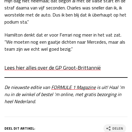
mijn dag niet helemaal; dat begon al met de valse start en de
straf daarna van vijf seconden. Charles was sneller dan ik, ik
Race
zo 21:00 - 23:00
GP ABU DHABI 2026
04 - 06 dec
worstelde met de auto. Dus ik ben blij dat ik überhaupt op het
Kwalificatie
za 05:00 - 06:00
podium sta.”
Race
zo 05:00 - 07:00
Hamilton denkt dat er voor Ferrari nog meer in het vat zat.
“We moeten nog een gaatje dichten naar Mercedes, maar als
Kwalificatie
za 15:00 - 16:00
team zijn we echt wel goed bezig.”
Race
zo 14:00 - 16:00
GP QATAR 2026
27 - 29 nov
Lees hier alles over de GP Groot-Brittannië
De nieuwste editie van
FORMULE 1 Magazine
is uit! Haal ‘m
nu in de winkel of bestel ‘m online, met gratis bezorging in
Kwalificatie
za 19:00 - 20:00
heel Nederland.
Race
zo 17:00 - 19:00
DEEL DIT ARTIKEL:
DELEN