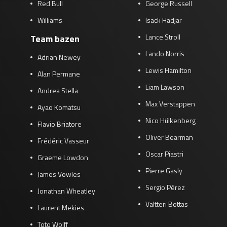
Red Bull
George Russell
Williams
Isack Hadjar
Lance Stroll
Team bazen
Lando Norris
Adrian Newey
Lewis Hamilton
Alan Permane
Liam Lawson
Andrea Stella
Max Verstappen
Ayao Komatsu
Nico Hülkenberg
Flavio Briatore
Oliver Bearman
Frédéric Vasseur
Oscar Piastri
Graeme Lowdon
Pierre Gasly
James Vowles
Sergio Pérez
Jonathan Wheatley
Valtteri Bottas
Laurent Mekies
Toto Wolff