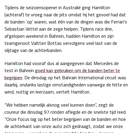
Tijdens de seizoensopener in Australië ging Hamilton
Race
zo 21:00 - 23:00
GP ABU DHABI 2026
04 - 06 dec
(achteraf) te vroeg naar de pits omdat hij het gevoel had dat
Kwalificatie
za 05:00 - 06:00
de banden ‘op’ waren, wat één van de dingen was die Ferrari’s
Race
zo 05:00 - 07:00
Sebastian Vettel aan de zege hielpen. Tijdens race drie,
afgelopen weekend in Bahrein, hadden Hamilton en zijn
Kwalificatie
za 15:00 - 16:00
teamgenoot Valtteri Bottas vervolgens veel last van de
Race
zo 14:00 - 16:00
slijtage van de achterbanden.
Hamilton had vooraf dus al aangegeven dat Mercedes de
GP QATAR 2026
27 - 29 nov
test in Bahrein
goed kan gebruiken om de banden beter te
begrijpen
. De dinsdag op het Bahrain International circuit was
daarbij, ondanks lastige omstandigheden vanwege de hitte en
wind, nuttig en leerzaam, vertelt Hamilton.
Kwalificatie
za 19:00 - 20:00
Race
zo 17:00 - 19:00
“We hebben namelijk alsnog veel kunnen doen”, zegt de
coureur die dinsdag 97 ronden aflegde en de snelste tijd reed.
“Onze focus lag op het beter begrijpen van de banden en hoe
de achterkant van onze auto zich gedraagt, zodat we onze