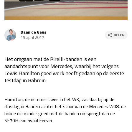
Race
za 13:00 - 15:00
GP VERENIGDE STATEN 2026
23 - 25 okt
Daan de Geus
DELEN
19 april 2017
GP SÃO PAULO 2026
06 - 08 nov
Kwalificatie
za 23:00 - 00:00
Het omgaan met de Pirelli-banden is een
aandachtspunt voor Mercedes, waarbij het volgens
Race
zo 21:00 - 23:00
Lewis Hamilton goed werk heeft gedaan op de eerste
Kwalificatie
za 19:00 - 20:00
testdag in Bahrein.
Race
zo 18:00 - 20:00
Hamilton, de nummer twee in het WK, zat daarbij op de
GP MEXICO 2026
30 okt - 01 nov
dinsdag in Bahrein achter het stuur van de Mercedes W08, de
bolide die minder goed met de banden omspringt dan de
SF70H van rivaal Ferrari.
LAS VEGAS GRAND PRIX 2026
20 - 22 nov
Kwalificatie
za 22:00 - 23:00