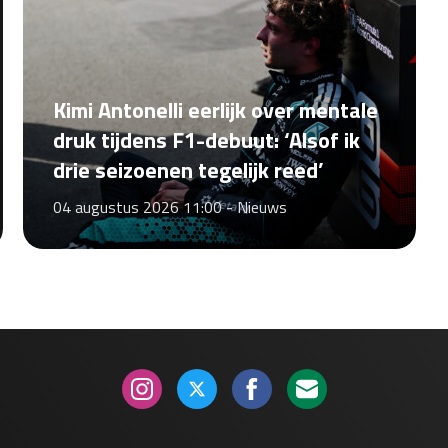
Kimi Antonelli eerlijk over mentale
druk tijdens F1-debuut: ‘Alsof ik
drie seizoenen tegelijk reed’
04 augustus 2026 11:00 -
Nieuws