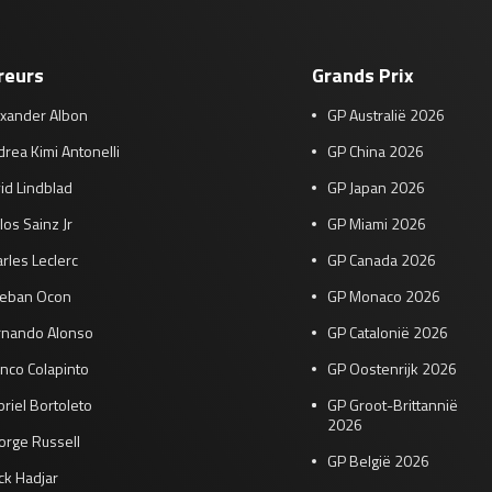
reurs
Grands Prix
exander Albon
GP Australië 2026
rea Kimi Antonelli
GP China 2026
id Lindblad
GP Japan 2026
los Sainz Jr
GP Miami 2026
rles Leclerc
GP Canada 2026
teban Ocon
GP Monaco 2026
rnando Alonso
GP Catalonië 2026
nco Colapinto
GP Oostenrijk 2026
riel Bortoleto
GP Groot-Brittannië
2026
orge Russell
GP België 2026
ck Hadjar