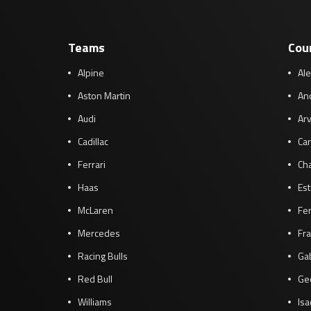
Teams
Cou
Alpine
Al
Aston Martin
And
Audi
Arv
Cadillac
Car
Ferrari
Cha
Haas
Es
McLaren
Fe
Mercedes
Fra
Racing Bulls
Gab
Red Bull
Ge
Williams
Isa