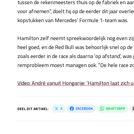
tussen de rekenmeesters thuis op de fabriek en aan 
voor afnemen”, doelt hij op de eerder dit jaar over
kopstukken van Mercedes’ Formule 1-team was.
Hamilton zelf neemt spreekwoordelijk nog even zijn 
heel goed, en de Red Bull was behoorlijk snel op de
zoals eerder in de race als daarna ‘op afstand’, wa
remprobleem moest managen ook. “De hele race zo o
Video: André vanuit Hongarije: ‘Hamilton laat zich 
X
FACEBOOK
WHATSAPP
DEEL DIT ARTIKEL: