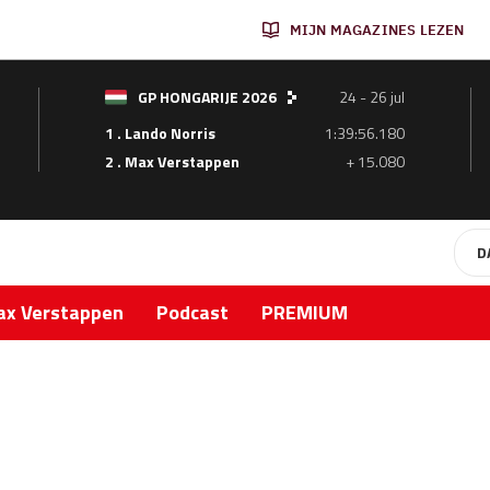
MIJN MAGAZINES LEZEN
GP HONGARIJE 2026
24 - 26 jul
1 . Lando Norris
1:39:56.180
2 . Max Verstappen
+ 15.080
D
x Verstappen
Podcast
PREMIUM