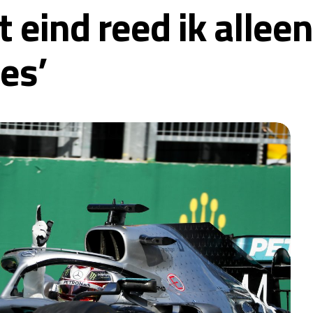
t eind reed ik allee
es’