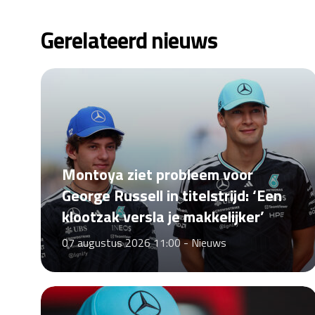
Gerelateerd nieuws
Montoya ziet probleem voor
George Russell in titelstrijd: ‘Een
klootzak versla je makkelijker’
07 augustus 2026 11:00 -
Nieuws