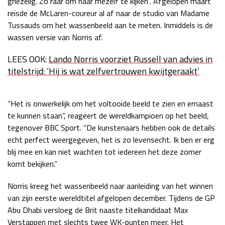
griezelig. Zo raar om naar mezelf te kijken”. Afgelopen maart
reisde de McLaren-coureur al af naar de studio van Madame
Race
zo 21:00 - 23:00
GP ABU DHABI 2026
04 - 06 dec
Tussauds om het wassenbeeld aan te meten. Inmiddels is de
Kwalificatie
za 05:00 - 06:00
wassen versie van Norris af.
Race
zo 05:00 - 07:00
LEES OOK:
Lando Norris voorziet Russell van advies in
titelstrijd: ‘Hij is wat zelfvertrouwen kwijtgeraakt’
Kwalificatie
za 15:00 - 16:00
Race
zo 14:00 - 16:00
“Het is onwerkelijk om het voltooide beeld te zien en ernaast
GP QATAR 2026
27 - 29 nov
te kunnen staan”, reageert de wereldkampioen op het beeld,
tegenover BBC Sport. “De kunstenaars hebben ook de details
echt perfect weergegeven, het is zo levensecht. Ik ben er erg
blij mee en kan niet wachten tot iedereen het deze zomer
Kwalificatie
za 19:00 - 20:00
komt bekijken.”
Race
zo 17:00 - 19:00
Norris kreeg het wassenbeeld naar aanleiding van het winnen
van zijn eerste wereldtitel afgelopen december. Tijdens de GP
Abu Dhabi versloeg de Brit naaste titelkandidaat Max
Verstappen met slechts twee WK-punten meer. Het