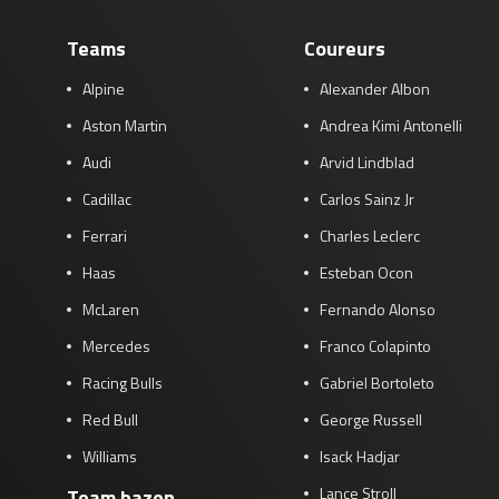
Teams
Coureurs
Alpine
Alexander Albon
Aston Martin
Andrea Kimi Antonelli
Audi
Arvid Lindblad
Cadillac
Carlos Sainz Jr
Ferrari
Charles Leclerc
Haas
Esteban Ocon
McLaren
Fernando Alonso
Mercedes
Franco Colapinto
Racing Bulls
Gabriel Bortoleto
Red Bull
George Russell
Williams
Isack Hadjar
Lance Stroll
Team bazen