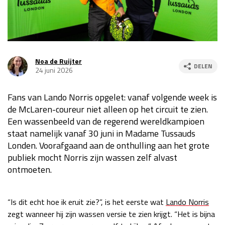
Race
za 13:00 - 15:00
GP VERENIGDE STATEN 2026
23 - 25 okt
Noa de Ruijter
DELEN
24 juni 2026
GP SÃO PAULO 2026
06 - 08 nov
Fans van Lando Norris opgelet: vanaf volgende week is
Kwalificatie
za 23:00 - 00:00
de McLaren-coureur niet alleen op het circuit te zien.
Race
zo 21:00 - 23:00
Een wassenbeeld van de regerend wereldkampioen
staat namelijk vanaf 30 juni in Madame Tussauds
Kwalificatie
za 19:00 - 20:00
Londen. Voorafgaand aan de onthulling aan het grote
Race
zo 18:00 - 20:00
publiek mocht Norris zijn wassen zelf alvast
ontmoeten.
GP MEXICO 2026
30 okt - 01 nov
“Is dit echt hoe ik eruit zie?”, is het eerste wat
Lando Norris
LAS VEGAS GRAND PRIX 2026
20 - 22 nov
zegt wanneer hij zijn wassen versie te zien krijgt. “Het is bijna
Kwalificatie
za 22:00 - 23:00