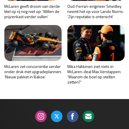
McLaren geeft droom van derde
Oud-Ferrari-engineer Smedley
titel op rij nog niet op: ‘Willen de
neemt het op voor Lando Norris:
prijzenkast verder vullen’
‘Zijn reputatie is onterecht’
McLaren zet concurrentie verder
Mika Häkkinen ziet niets in
onder druk met upgradeplannen:
McLaren-deal Max Verstappen:
‘Nieuw pakket in Bakoe’
‘Waarom de boel op stelten
zetten?’