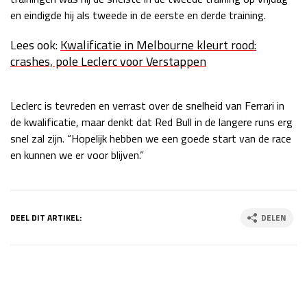
en eindigde hij als tweede in de eerste en derde training.
Race
zo 21:00 - 23:00
GP ABU DHABI 2026
04 - 06 dec
Lees ook:
Kwalificatie in Melbourne kleurt rood:
Kwalificatie
za 05:00 - 06:00
crashes, pole Leclerc voor Verstappen
Race
zo 05:00 - 07:00
Kwalificatie
za 15:00 - 16:00
Leclerc is tevreden en verrast over de snelheid van Ferrari in
Race
zo 14:00 - 16:00
de kwalificatie, maar denkt dat Red Bull in de langere runs erg
snel zal zijn. “Hopelijk hebben we een goede start van de race
GP QATAR 2026
27 - 29 nov
en kunnen we er voor blijven.”
DEEL DIT ARTIKEL:
DELEN
Kwalificatie
za 19:00 - 20:00
Race
zo 17:00 - 19:00