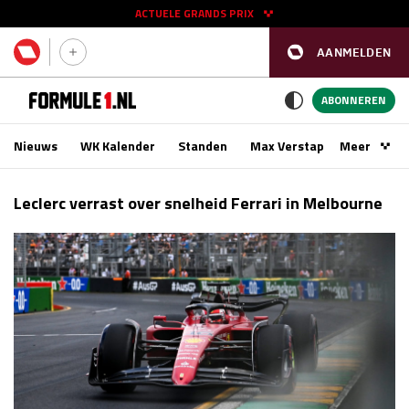
ACTUELE GRANDS PRIX
AANMELDEN
GP SPANJE 2026
11 - 13 sep
ABONNEREN
Nieuws
WK Kalender
Standen
Max Verstappen
Meer
Podca
Kwalificatie
za 16:00 - 17:00
Leclerc verrast over snelheid Ferrari in Melbourne
Race
zo 15:00 - 17:00
GP SINGAPORE 2026
09 - 11 okt
GP AZERBEIDZJAN 2026
24 - 26 sep
Kwalificatie
za 15:00 - 16:00
Race
zo 14:00 - 16:00
Kwalificatie
vr 14:00 - 15:00