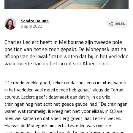
Race
za 13:00 - 15:00
Sandra Douma
DELEN
9 april 2022
GP VERENIGDE STATEN 2026
23 - 25 okt
Charles Leclerc heeft in Melbourne zijn tweede pole
position van het seizoen gepakt. De Monegask laat na
GP SÃO PAULO 2026
06 - 08 nov
afloop van de kwalificatie weten dat hij in het verleden
Kwalificatie
za 23:00 - 00:00
vaak moeite had op het circuit van Albert Park.
Race
zo 21:00 - 23:00
Kwalificatie
za 19:00 - 20:00
“De ronde voelde goed, zeker omdat het een circuit is waar ik
Race
zo 18:00 - 20:00
in het verleden veel moeite mee heb gehad”, aldus de Ferrari-
coureur. Leclerc geeft daarnaast aan dat hij in de vrije
GP MEXICO 2026
30 okt - 01 nov
trainingen nog niet echt het goede gevoel had. “De trainingen
waren wat rommelig, ik kreeg het niet voor elkaar. In Q3 viel
alles wel samen en dat voelt erg goed”, laat Leclerc weten.
LAS VEGAS GRAND PRIX 2026
20 - 22 nov
Hoewel de Monegask niet echt tevreden was over de
trainingen was hij de snelste in de tweede training op vrijdag
Kwalificatie
za 22:00 - 23:00