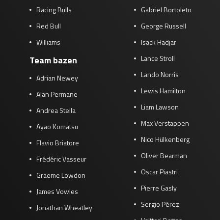
Racing Bulls
Gabriel Bortoleto
Red Bull
George Russell
Williams
Isack Hadjar
Lance Stroll
Team bazen
Lando Norris
Adrian Newey
Lewis Hamilton
Alan Permane
Liam Lawson
Andrea Stella
Max Verstappen
Ayao Komatsu
Nico Hülkenberg
Flavio Briatore
Oliver Bearman
Frédéric Vasseur
Oscar Piastri
Graeme Lowdon
Pierre Gasly
James Vowles
Sergio Pérez
Jonathan Wheatley