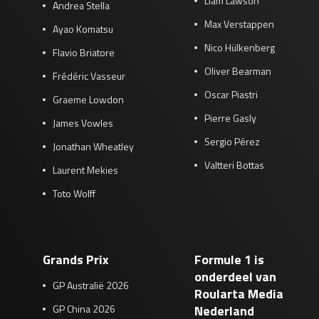
Liam Lawson
Andrea Stella
Max Verstappen
Ayao Komatsu
Nico Hülkenberg
Flavio Briatore
Oliver Bearman
Frédéric Vasseur
Oscar Piastri
Graeme Lowdon
Pierre Gasly
James Vowles
Sergio Pérez
Jonathan Wheatley
Valtteri Bottas
Laurent Mekies
Toto Wolff
Grands Prix
Formule 1 is
onderdeel van
GP Australië 2026
Roularta Media
GP China 2026
Nederland