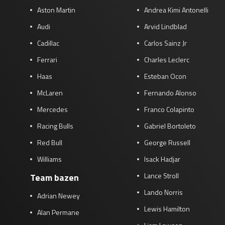
Aston Martin
Andrea Kimi Antonelli
Audi
Arvid Lindblad
Cadillac
Carlos Sainz Jr
Ferrari
Charles Leclerc
Haas
Esteban Ocon
McLaren
Fernando Alonso
Mercedes
Franco Colapinto
Racing Bulls
Gabriel Bortoleto
Red Bull
George Russell
Williams
Isack Hadjar
Lance Stroll
Team bazen
Lando Norris
Adrian Newey
Lewis Hamilton
Alan Permane