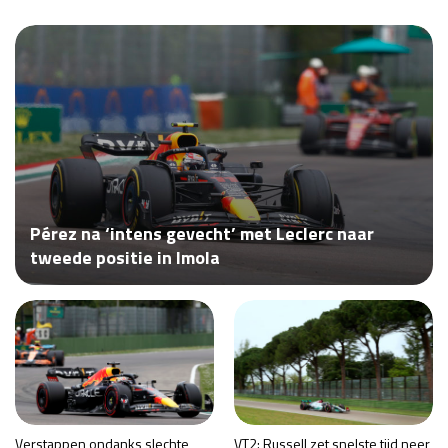
Race
zo 21:00 - 23:00
GP ABU DHABI 2026
04 - 06 dec
Kwalificatie
za 05:00 - 06:00
Race
zo 05:00 - 07:00
Kwalificatie
za 15:00 - 16:00
Race
zo 14:00 - 16:00
GP QATAR 2026
27 - 29 nov
Pérez na ‘intens gevecht’ met Leclerc naar
tweede positie in Imola
Kwalificatie
za 19:00 - 20:00
Race
zo 17:00 - 19:00
Verstappen ondanks slechte
VT2: Russell zet snelste tijd neer