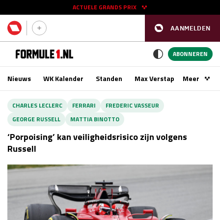
ACTUELE GRANDS PRIX
AANMELDEN
GP SPANJE 2026
11 - 13 sep
ABONNEREN
Nieuws
WK Kalender
Standen
Max Verstappen
Meer
Podca
Kwalificatie
za 16:00 - 17:00
CHARLES LECLERC
FERRARI
FREDERIC VASSEUR
Race
zo 15:00 - 17:00
GEORGE RUSSELL
MATTIA BINOTTO
‘Porpoising’ kan veiligheidsrisico zijn volgens
GP SINGAPORE 2026
09 - 11 okt
Russell
GP AZERBEIDZJAN 2026
24 - 26 sep
Kwalificatie
za 15:00 - 16:00
Race
zo 14:00 - 16:00
Kwalificatie
vr 14:00 - 15:00