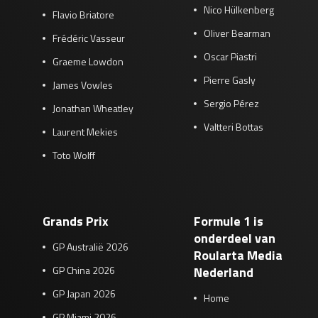
Nico Hülkenberg
Flavio Briatore
Oliver Bearman
Frédéric Vasseur
Oscar Piastri
Graeme Lowdon
Pierre Gasly
James Vowles
Sergio Pérez
Jonathan Wheatley
Valtteri Bottas
Laurent Mekies
Toto Wolff
Grands Prix
Formule 1 is
onderdeel van
GP Australië 2026
Roularta Media
GP China 2026
Nederland
GP Japan 2026
Home
GP Miami 2026