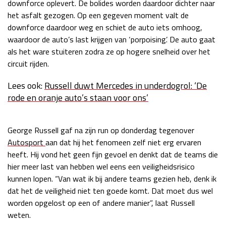
downforce oplevert. De bolides worden daardoor dichter naar
Race
zo 21:00 - 23:00
het asfalt gezogen. Op een gegeven moment valt de
GP ABU DHABI 2026
04 - 06 dec
downforce daardoor weg en schiet de auto iets omhoog,
Kwalificatie
za 05:00 - 06:00
waardoor de auto’s last krijgen van ‘porpoising’. De auto gaat
Race
zo 05:00 - 07:00
als het ware stuiteren zodra ze op hogere snelheid over het
circuit rijden.
Kwalificatie
za 15:00 - 16:00
Lees ook:
Russell duwt Mercedes in underdogrol: ‘De
Race
zo 14:00 - 16:00
rode en oranje auto’s staan voor ons’
GP QATAR 2026
27 - 29 nov
George Russell gaf na zijn run op donderdag tegenover
Autosport
aan dat hij het fenomeen zelf niet erg ervaren
heeft. Hij vond het geen fijn gevoel en denkt dat de teams die
Kwalificatie
za 19:00 - 20:00
hier meer last van hebben wel eens een veiligheidsrisico
Race
zo 17:00 - 19:00
kunnen lopen. “Van wat ik bij andere teams gezien heb, denk ik
dat het de veiligheid niet ten goede komt. Dat moet dus wel
worden opgelost op een of andere manier”, laat Russell
weten.