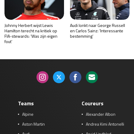
Johnny Herbert wijst Lewis
Audi lonkt naar George Russell
Hamilton terecht na kritiek op
en Carlos Sainz: ‘Interessante
FIA-stewards: ‘Was zijn eigen
bestemming’
fout’
Teams
Coureurs
Alpine
Alexander Albon
Aston Martin
Andrea Kimi Antonelli
Audi
Arvid Lindblad