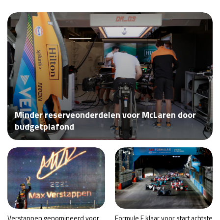
Race
zo 21:00 - 23:00
GP ABU DHABI 2026
04 - 06 dec
Kwalificatie
za 05:00 - 06:00
Race
zo 05:00 - 07:00
Kwalificatie
za 15:00 - 16:00
Race
zo 14:00 - 16:00
GP QATAR 2026
27 - 29 nov
Minder reserveonderdelen voor McLaren door
budgetplafond
Kwalificatie
za 19:00 - 20:00
Race
zo 17:00 - 19:00
Verstappen genomineerd voor
Formule E klaar voor start achtste