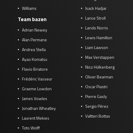
Williams
Isack Hadjar
Lance Stroll
Team bazen
Lando Norris
Adrian Newey
Lewis Hamilton
Alan Permane
Liam Lawson
Andrea Stella
Max Verstappen
Ayao Komatsu
Nico Hülkenberg
Flavio Briatore
Oliver Bearman
Frédéric Vasseur
Oscar Piastri
Graeme Lowdon
Pierre Gasly
James Vowles
Sergio Pérez
Jonathan Wheatley
Valtteri Bottas
Laurent Mekies
Toto Wolff