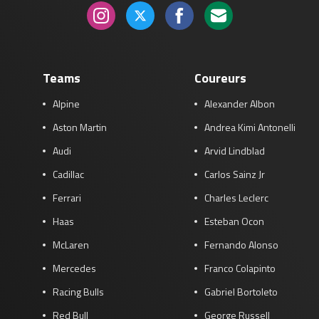
Teams
Coureurs
Alpine
Alexander Albon
Aston Martin
Andrea Kimi Antonelli
Audi
Arvid Lindblad
Cadillac
Carlos Sainz Jr
Ferrari
Charles Leclerc
Haas
Esteban Ocon
McLaren
Fernando Alonso
Mercedes
Franco Colapinto
Racing Bulls
Gabriel Bortoleto
Red Bull
George Russell