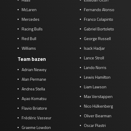
McLaren
Fernando Alonso
Mercedes
Franco Colapinto
Racing Bulls
Gabriel Bortoleto
Red Bull
George Russell
Williams
Isack Hadjar
Lance Stroll
Team bazen
Lando Norris
Adrian Newey
Lewis Hamilton
Alan Permane
Liam Lawson
Andrea Stella
Max Verstappen
Ayao Komatsu
Nico Hülkenberg
Flavio Briatore
Oliver Bearman
Frédéric Vasseur
Oscar Piastri
Graeme Lowdon