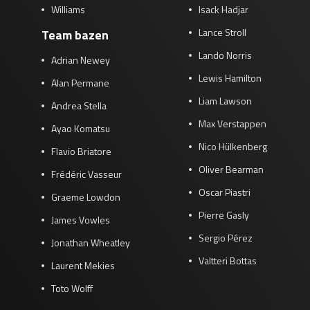
Williams
Isack Hadjar
Lance Stroll
Team bazen
Lando Norris
Adrian Newey
Lewis Hamilton
Alan Permane
Liam Lawson
Andrea Stella
Max Verstappen
Ayao Komatsu
Nico Hülkenberg
Flavio Briatore
Oliver Bearman
Frédéric Vasseur
Oscar Piastri
Graeme Lowdon
Pierre Gasly
James Vowles
Sergio Pérez
Jonathan Wheatley
Valtteri Bottas
Laurent Mekies
Toto Wolff