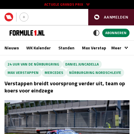
ACTUELE GRANDS PRIX
AANMELDEN
GP SPANJE 2026
11 - 13 sep
ABONNEREN
Nieuws
WK Kalender
Standen
Max Verstappen
Meer
Podca
Kwalificatie
za 16:00 - 17:00
24 UUR VAN DE NÜRBURGRING
DANIEL JUNCADELLA
Race
zo 15:00 - 17:00
MAX VERSTAPPEN
MERCEDES
NÜRBURGRING NORDSCHLEIFE
Verstappen breidt voorsprong verder uit, team op
GP SINGAPORE 2026
09 - 11 okt
koers voor eindzege
GP AZERBEIDZJAN 2026
24 - 26 sep
Kwalificatie
za 15:00 - 16:00
Race
zo 14:00 - 16:00
Kwalificatie
vr 14:00 - 15:00