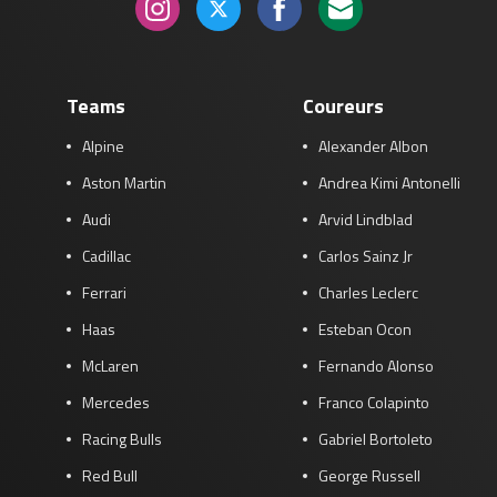
Teams
Coureurs
Alpine
Alexander Albon
Aston Martin
Andrea Kimi Antonelli
Audi
Arvid Lindblad
Cadillac
Carlos Sainz Jr
Ferrari
Charles Leclerc
Haas
Esteban Ocon
McLaren
Fernando Alonso
Mercedes
Franco Colapinto
Racing Bulls
Gabriel Bortoleto
Red Bull
George Russell