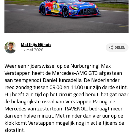
Race
za 13:00 - 15:00
GP VERENIGDE STATEN 2026
23 - 25 okt
Matthijs Nijhuis
DELEN
17 mei 2026
GP SÃO PAULO 2026
06 - 08 nov
Kwalificatie
za 23:00 - 00:00
Weer een rijderswissel op de Nürburgring! Max
Race
zo 21:00 - 23:00
Verstappen heeft de Mercedes-AMG GT3 afgestaan
aan teamgenoot Daniel Juncadella. De Nederlander
Kwalificatie
za 19:00 - 20:00
reed zondag tussen 09.00 en 11.00 uur zijn derde stint.
Race
zo 18:00 - 20:00
Hij heeft zijn tijd op het circuit goed benut: het gat naar
de belangrijkste rivaal van Verstappen Racing, de
GP MEXICO 2026
30 okt - 01 nov
Mercedes van zusterteam RAVENOL, bedraagt meer
dan een halve minuut. Met minder dan vier uur op de
klok komt Verstappen mogelijk nog in actie tijdens de
LAS VEGAS GRAND PRIX 2026
20 - 22 nov
slotstint.
Kwalificatie
za 22:00 - 23:00