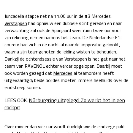
Race
zo 21:00 - 23:00
GP ABU DHABI 2026
04 - 06 dec
Juncadella stapte net na 11.00 uur in de #3 Mercedes.
Kwalificatie
za 05:00 - 06:00
Verstappen
had opnieuw een dubbele stint gereden en naar
Race
zo 05:00 - 07:00
verwachting zal ook de Spanjaard weer ruim twee uur voor
zijn rekening nemen namens het team. De Nederlandse F1-
Kwalificatie
za 15:00 - 16:00
coureur had zich in de nacht al naar de koppositie geknokt,
Race
zo 14:00 - 16:00
waarna zijn teamgenoten de leiding wisten te behouden.
Dankzij de ochtendsessie van Verstappen is het gat naar het
GP QATAR 2026
27 - 29 nov
team van RAVENOL echter verder opgelopen. Daarbij moet
ook worden gezegd dat
Mercedes
al teamorders heeft
uitgevaardigd; beide bolides moeten immers heelhuids over de
eindstreep komen.
Kwalificatie
za 19:00 - 20:00
LEES OOK:
Nürburgring uitgelegd: Zo werkt het in een
Race
zo 17:00 - 19:00
cockpit
Over minder dan vier uur wordt duidelijk wie de eindzege pakt