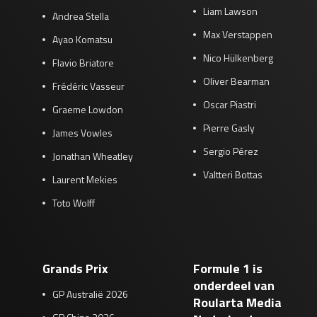
Liam Lawson
Andrea Stella
Max Verstappen
Ayao Komatsu
Nico Hülkenberg
Flavio Briatore
Oliver Bearman
Frédéric Vasseur
Oscar Piastri
Graeme Lowdon
Pierre Gasly
James Vowles
Sergio Pérez
Jonathan Wheatley
Valtteri Bottas
Laurent Mekies
Toto Wolff
Grands Prix
Formule 1 is
onderdeel van
GP Australië 2026
Roularta Media