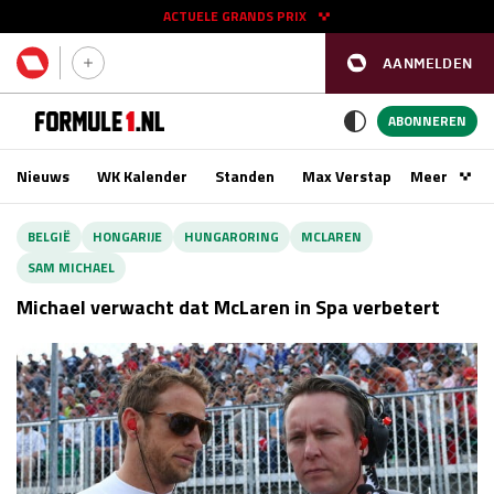
ACTUELE GRANDS PRIX
AANMELDEN
GP SPANJE 2026
11 - 13 sep
ABONNEREN
Nieuws
WK Kalender
Standen
Max Verstappen
Meer
Podca
Kwalificatie
za 16:00 - 17:00
BELGIË
HONGARIJE
HUNGARORING
MCLAREN
Race
zo 15:00 - 17:00
SAM MICHAEL
Michael verwacht dat McLaren in Spa verbetert
GP SINGAPORE 2026
09 - 11 okt
GP AZERBEIDZJAN 2026
24 - 26 sep
Kwalificatie
za 15:00 - 16:00
Race
zo 14:00 - 16:00
Kwalificatie
vr 14:00 - 15:00