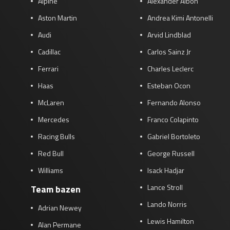
Alpine
Alexander Albon
Aston Martin
Andrea Kimi Antonelli
Audi
Arvid Lindblad
Cadillac
Carlos Sainz Jr
Ferrari
Charles Leclerc
Haas
Esteban Ocon
McLaren
Fernando Alonso
Mercedes
Franco Colapinto
Racing Bulls
Gabriel Bortoleto
Red Bull
George Russell
Williams
Isack Hadjar
Lance Stroll
Team bazen
Lando Norris
Adrian Newey
Lewis Hamilton
Alan Permane