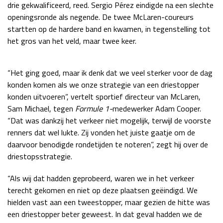
drie gekwalificeerd, reed. Sergio Pérez eindigde na een slechte
Race
zo 21:00 - 23:00
openingsronde als negende. De twee McLaren-coureurs
GP ABU DHABI 2026
04 - 06 dec
startten op de hardere band en kwamen, in tegenstelling tot
Kwalificatie
za 05:00 - 06:00
het gros van het veld, maar twee keer.
Race
zo 05:00 - 07:00
Kwalificatie
za 15:00 - 16:00
“Het ging goed, maar ik denk dat we veel sterker voor de dag
Race
zo 14:00 - 16:00
konden komen als we onze strategie van een driestopper
konden uitvoeren”, vertelt sportief directeur van McLaren,
Sam Michael, tegen
Formule 1-
medewerker Adam Cooper.
GP QATAR 2026
27 - 29 nov
“Dat was dankzij het verkeer niet mogelijk, terwijl de voorste
renners dat wel lukte. Zij vonden het juiste gaatje om de
daarvoor benodigde rondetijden te noteren”, zegt hij over de
driestopsstrategie.
Kwalificatie
za 19:00 - 20:00
Race
zo 17:00 - 19:00
“Als wij dat hadden geprobeerd, waren we in het verkeer
terecht gekomen en niet op deze plaatsen geëindigd. We
hielden vast aan een tweestopper, maar gezien de hitte was
een driestopper beter geweest. In dat geval hadden we de