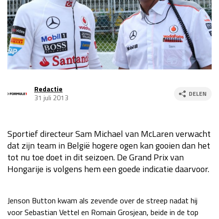
Race
za 13:00 - 15:00
GP VERENIGDE STATEN 2026
23 - 25 okt
GP SÃO PAULO 2026
06 - 08 nov
Redactie
DELEN
Kwalificatie
za 23:00 - 00:00
31 juli 2013
Race
zo 21:00 - 23:00
Kwalificatie
za 19:00 - 20:00
Sportief directeur Sam Michael van McLaren verwacht
dat zijn team in België hogere ogen kan gooien dan het
Race
zo 18:00 - 20:00
tot nu toe doet in dit seizoen. De Grand Prix van
Hongarije is volgens hem een goede indicatie daarvoor.
GP MEXICO 2026
30 okt - 01 nov
Jenson Button kwam als zevende over de streep nadat hij
LAS VEGAS GRAND PRIX 2026
20 - 22 nov
voor Sebastian Vettel en Romain Grosjean, beide in de top
Kwalificatie
za 22:00 - 23:00