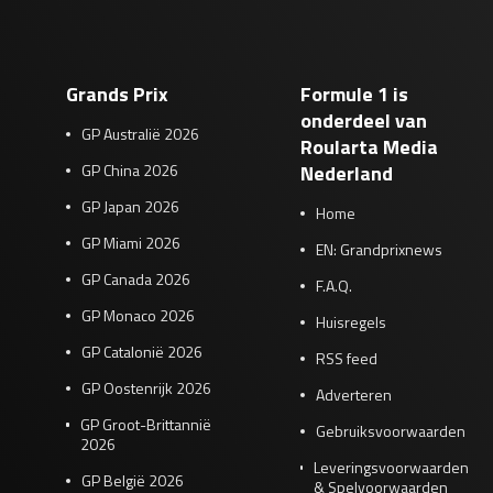
Grands Prix
Formule 1 is
onderdeel van
GP Australië 2026
Roularta Media
GP China 2026
Nederland
GP Japan 2026
Home
GP Miami 2026
EN: Grandprixnews
GP Canada 2026
F.A.Q.
GP Monaco 2026
Huisregels
GP Catalonië 2026
RSS feed
GP Oostenrijk 2026
Adverteren
GP Groot-Brittannië
Gebruiksvoorwaarden
2026
Leveringsvoorwaarden
GP België 2026
& Spelvoorwaarden