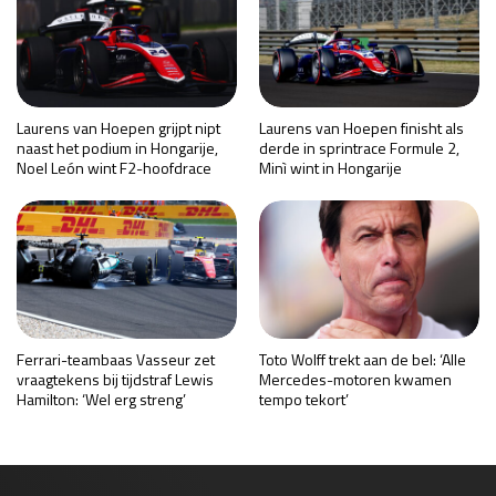
Laurens van Hoepen grijpt nipt
Laurens van Hoepen finisht als
naast het podium in Hongarije,
derde in sprintrace Formule 2,
Noel León wint F2-hoofdrace
Minì wint in Hongarije
Ferrari-teambaas Vasseur zet
Toto Wolff trekt aan de bel: ‘Alle
vraagtekens bij tijdstraf Lewis
Mercedes-motoren kwamen
Hamilton: ‘Wel erg streng’
tempo tekort’