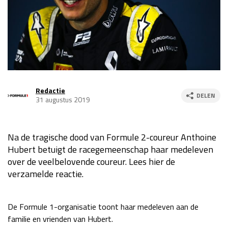
Race
za 13:00 - 15:00
GP VERENIGDE STATEN 2026
23 - 25 okt
GP SÃO PAULO 2026
06 - 08 nov
Redactie
DELEN
31 augustus 2019
Kwalificatie
za 23:00 - 00:00
Race
zo 21:00 - 23:00
Na de tragische dood van Formule 2-coureur Anthoine
Kwalificatie
za 19:00 - 20:00
Hubert betuigt de racegemeenschap haar medeleven
Race
zo 18:00 - 20:00
over de veelbelovende coureur. Lees hier de
verzamelde reactie.
GP MEXICO 2026
30 okt - 01 nov
De Formule 1-organisatie toont haar medeleven aan de
LAS VEGAS GRAND PRIX 2026
20 - 22 nov
familie en vrienden van Hubert.
Kwalificatie
za 22:00 - 23:00