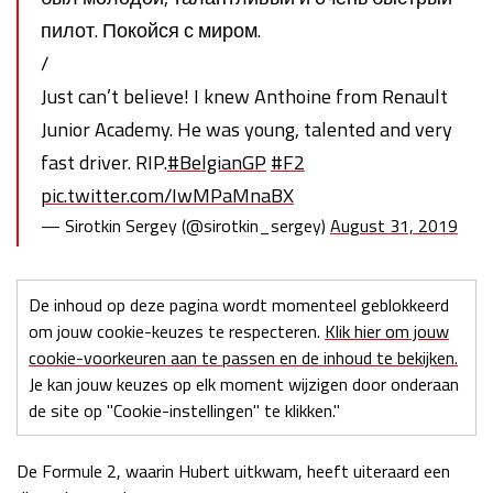
пилот. Покойся с миром.
/
Just can’t believe! I knew Anthoine from Renault
Junior Academy. He was young, talented and very
fast driver. RIP.
#BelgianGP
#F2
pic.twitter.com/IwMPaMnaBX
— Sirotkin Sergey (@sirotkin_sergey)
August 31, 2019
De inhoud op deze pagina wordt momenteel geblokkeerd
om jouw cookie-keuzes te respecteren.
Klik hier om jouw
cookie-voorkeuren aan te passen en de inhoud te bekijken.
Je kan jouw keuzes op elk moment wijzigen door onderaan
de site op "Cookie-instellingen" te klikken."
De Formule 2, waarin Hubert uitkwam, heeft uiteraard een