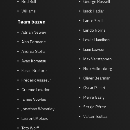
Red Bull
George Russell
Williams
Isack Hadjar
Lance Stroll
Team bazen
Lando Norris
Adrian Newey
Lewis Hamilton
Alan Permane
Liam Lawson
Andrea Stella
Max Verstappen
Ayao Komatsu
Nico Hülkenberg
Flavio Briatore
Oliver Bearman
Frédéric Vasseur
Oscar Piastri
Graeme Lowdon
Pierre Gasly
James Vowles
Sergio Pérez
Jonathan Wheatley
Valtteri Bottas
Laurent Mekies
Toto Wolff