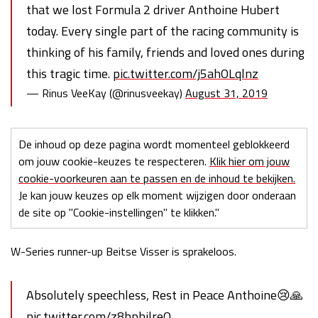
that we lost Formula 2 driver Anthoine Hubert
today. Every single part of the racing community is
thinking of his family, friends and loved ones during
this tragic time.
pic.twitter.com/j5ahOLqlnz
— Rinus VeeKay (@rinusveekay)
August 31, 2019
De inhoud op deze pagina wordt momenteel geblokkeerd
om jouw cookie-keuzes te respecteren.
Klik hier om jouw
cookie-voorkeuren aan te passen en de inhoud te bekijken.
Je kan jouw keuzes op elk moment wijzigen door onderaan
de site op "Cookie-instellingen" te klikken."
W-Series runner-up Beitse Visser is sprakeloos.
Absolutely speechless, Rest in Peace Anthoine😢🙏
pic.twitter.com/z8bphilreO