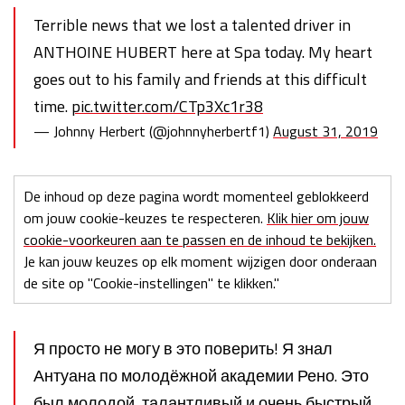
Terrible news that we lost a talented driver in
ANTHOINE HUBERT here at Spa today. My heart
goes out to his family and friends at this difficult
time.
pic.twitter.com/CTp3Xc1r38
— Johnny Herbert (@johnnyherbertf1)
August 31, 2019
De inhoud op deze pagina wordt momenteel geblokkeerd
om jouw cookie-keuzes te respecteren.
Klik hier om jouw
cookie-voorkeuren aan te passen en de inhoud te bekijken.
Je kan jouw keuzes op elk moment wijzigen door onderaan
de site op "Cookie-instellingen" te klikken."
Я просто не могу в это поверить! Я знал
Антуана по молодёжной академии Рено. Это
был молодой, талантливый и очень быстрый