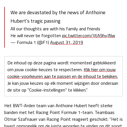
Race
zo 21:00 - 23:00
We are devastated by the news of Anthoine
GP ABU DHABI 2026
04 - 06 dec
Kwalificatie
za 05:00 - 06:00
Hubert’s tragic passing
Race
zo 05:00 - 07:00
All our thoughts are with his family and friends
He will never be forgotten
pic.twitter.com/IJtA9hyJNw
Kwalificatie
za 15:00 - 16:00
— Formula 1 (@F1)
August 31, 2019
Race
zo 14:00 - 16:00
De inhoud op deze pagina wordt momenteel geblokkeerd
GP QATAR 2026
27 - 29 nov
om jouw cookie-keuzes te respecteren.
Klik hier om jouw
cookie-voorkeuren aan te passen en de inhoud te bekijken.
Je kan jouw keuzes op elk moment wijzigen door onderaan
de site op "Cookie-instellingen" te klikken."
Kwalificatie
za 19:00 - 20:00
Race
zo 17:00 - 19:00
Het BWT-Arden team van Anthoine Hubert heeft sterke
banden met het Racing Point Formule 1-team. Teambaas
Otmar Szafnauer van Racing Point reageert geschokt: “Het is
haast onmogelijk om de juiste woorden te vinden op dit soort