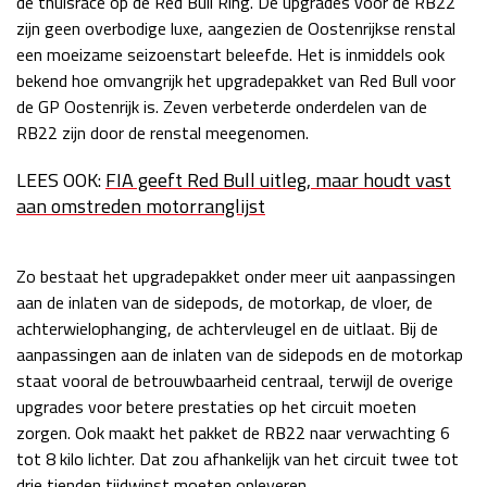
de thuisrace op de Red Bull Ring. De upgrades voor de RB22
zijn geen overbodige luxe, aangezien de Oostenrijkse renstal
Race
zo 21:00 - 23:00
GP ABU DHABI 2026
04 - 06 dec
een moeizame seizoenstart beleefde. Het is inmiddels ook
Kwalificatie
za 05:00 - 06:00
bekend hoe omvangrijk het upgradepakket van Red Bull voor
Race
zo 05:00 - 07:00
de GP Oostenrijk is. Zeven verbeterde onderdelen van de
RB22 zijn door de renstal meegenomen.
Kwalificatie
za 15:00 - 16:00
LEES OOK:
FIA geeft Red Bull uitleg, maar houdt vast
Race
zo 14:00 - 16:00
aan omstreden motorranglijst
GP QATAR 2026
27 - 29 nov
Zo bestaat het upgradepakket onder meer uit aanpassingen
aan de inlaten van de sidepods, de motorkap, de vloer, de
achterwielophanging, de achtervleugel en de uitlaat. Bij de
Kwalificatie
za 19:00 - 20:00
aanpassingen aan de inlaten van de sidepods en de motorkap
Race
zo 17:00 - 19:00
staat vooral de betrouwbaarheid centraal, terwijl de overige
upgrades voor betere prestaties op het circuit moeten
zorgen. Ook maakt het pakket de RB22 naar verwachting 6
tot 8 kilo lichter. Dat zou afhankelijk van het circuit twee tot
drie tienden tijdwinst moeten opleveren.