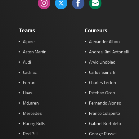
Teams
Coureurs
Alpine
Alexander Albon
Aston Martin
Andrea Kimi Antonelli
Audi
Arvid Lindblad
Cadillac
Carlos Sainz Jr
Ferrari
Charles Leclerc
Haas
Esteban Ocon
McLaren
Fernando Alonso
Mercedes
Franco Colapinto
Racing Bulls
Gabriel Bortoleto
Red Bull
George Russell