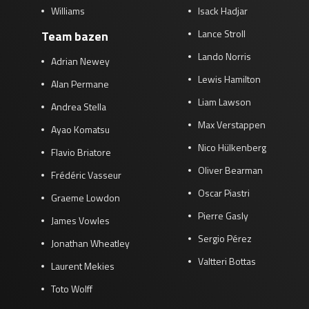
Williams
Isack Hadjar
Lance Stroll
Team bazen
Lando Norris
Adrian Newey
Lewis Hamilton
Alan Permane
Liam Lawson
Andrea Stella
Max Verstappen
Ayao Komatsu
Nico Hülkenberg
Flavio Briatore
Oliver Bearman
Frédéric Vasseur
Oscar Piastri
Graeme Lowdon
Pierre Gasly
James Vowles
Sergio Pérez
Jonathan Wheatley
Valtteri Bottas
Laurent Mekies
Toto Wolff