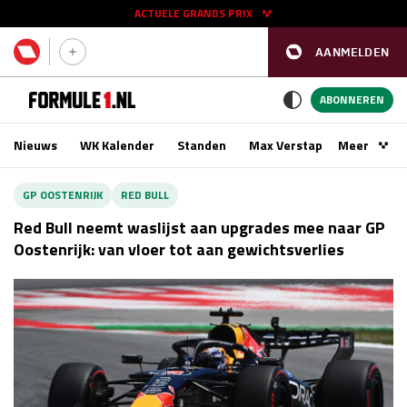
ACTUELE GRANDS PRIX
AANMELDEN
GP SPANJE 2026
11 - 13 sep
ABONNEREN
Nieuws
WK Kalender
Standen
Max Verstappen
Meer
Podca
Kwalificatie
za 16:00 - 17:00
GP OOSTENRIJK
RED BULL
Race
zo 15:00 - 17:00
Red Bull neemt waslijst aan upgrades mee naar GP
Oostenrijk: van vloer tot aan gewichtsverlies
GP SINGAPORE 2026
09 - 11 okt
GP AZERBEIDZJAN 2026
24 - 26 sep
Kwalificatie
za 15:00 - 16:00
Race
zo 14:00 - 16:00
Kwalificatie
vr 14:00 - 15:00