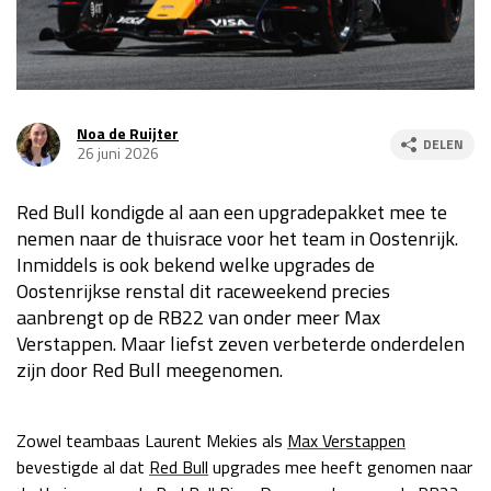
Race
za 13:00 - 15:00
GP VERENIGDE STATEN 2026
23 - 25 okt
Noa de Ruijter
DELEN
26 juni 2026
GP SÃO PAULO 2026
06 - 08 nov
Red Bull kondigde al aan een upgradepakket mee te
Kwalificatie
za 23:00 - 00:00
nemen naar de thuisrace voor het team in Oostenrijk.
Race
zo 21:00 - 23:00
Inmiddels is ook bekend welke upgrades de
Oostenrijkse renstal dit raceweekend precies
Kwalificatie
za 19:00 - 20:00
aanbrengt op de RB22 van onder meer Max
Race
zo 18:00 - 20:00
Verstappen. Maar liefst zeven verbeterde onderdelen
zijn door Red Bull meegenomen.
GP MEXICO 2026
30 okt - 01 nov
Zowel teambaas Laurent Mekies als
Max Verstappen
LAS VEGAS GRAND PRIX 2026
20 - 22 nov
bevestigde al dat
Red Bull
upgrades mee heeft genomen naar
Kwalificatie
za 22:00 - 23:00