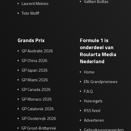
Valtteri Bottas
Laurent Mekies
Toto Wolff
Grands Prix
Formule 1 is
onderdeel van
GP Australië 2026
Roularta Media
GP China 2026
Nederland
GP Japan 2026
Home
GP Miami 2026
EN: Grandprixnews
GP Canada 2026
F.A.Q.
GP Monaco 2026
Huisregels
GP Catalonië 2026
RSS feed
GP Oostenrijk 2026
Adverteren
GP Groot-Brittannië
Gebruiksvoorwaarden