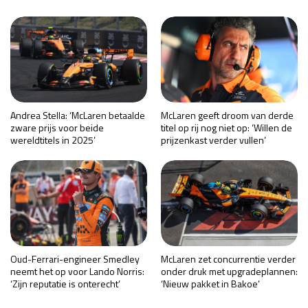
Andrea Stella: ‘McLaren betaalde
McLaren geeft droom van derde
zware prijs voor beide
titel op rij nog niet op: ‘Willen de
wereldtitels in 2025’
prijzenkast verder vullen’
Oud-Ferrari-engineer Smedley
McLaren zet concurrentie verder
neemt het op voor Lando Norris:
onder druk met upgradeplannen:
‘Zijn reputatie is onterecht’
‘Nieuw pakket in Bakoe’