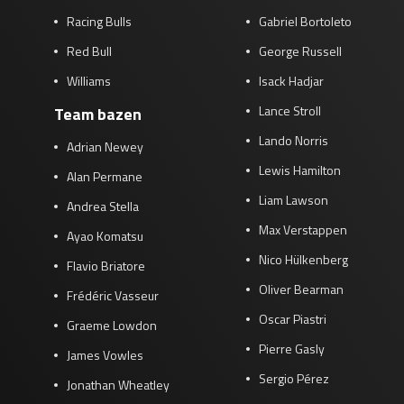
Racing Bulls
Gabriel Bortoleto
Red Bull
George Russell
Williams
Isack Hadjar
Lance Stroll
Team bazen
Lando Norris
Adrian Newey
Lewis Hamilton
Alan Permane
Liam Lawson
Andrea Stella
Max Verstappen
Ayao Komatsu
Nico Hülkenberg
Flavio Briatore
Oliver Bearman
Frédéric Vasseur
Oscar Piastri
Graeme Lowdon
Pierre Gasly
James Vowles
Sergio Pérez
Jonathan Wheatley