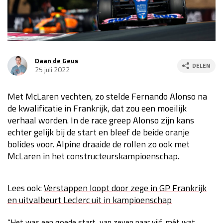
Race
za 13:00 - 15:00
GP VERENIGDE STATEN 2026
23 - 25 okt
Daan de Geus
DELEN
25 juli 2022
GP SÃO PAULO 2026
06 - 08 nov
Met McLaren vechten, zo stelde Fernando Alonso na
Kwalificatie
za 23:00 - 00:00
de kwalificatie in Frankrijk, dat zou een moeilijk
Race
zo 21:00 - 23:00
verhaal worden. In de race greep Alonso zijn kans
echter gelijk bij de start en bleef de beide oranje
Kwalificatie
za 19:00 - 20:00
bolides voor. Alpine draaide de rollen zo ook met
Race
zo 18:00 - 20:00
McLaren in het constructeurskampioenschap.
GP MEXICO 2026
30 okt - 01 nov
Lees ook:
Verstappen loopt door zege in GP Frankrijk
en uitvalbeurt Leclerc uit in kampioenschap
LAS VEGAS GRAND PRIX 2026
20 - 22 nov
“Het was een goede start, van zeven naar vijf, mét wat
Kwalificatie
za 22:00 - 23:00