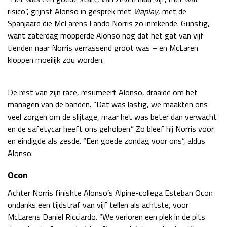
risico”, grijnst Alonso in gesprek met
Viaplay
, met de
Race
zo 21:00 - 23:00
GP ABU DHABI 2026
04 - 06 dec
Spanjaard die McLarens Lando Norris zo inrekende. Gunstig,
want zaterdag mopperde Alonso nog dat het gat van vijf
Kwalificatie
za 05:00 - 06:00
tienden naar Norris verrassend groot was – en McLaren
Race
zo 05:00 - 07:00
kloppen moeilijk zou worden.
Kwalificatie
za 15:00 - 16:00
Race
zo 14:00 - 16:00
De rest van zijn race, resumeert Alonso, draaide om het
managen van de banden. “Dat was lastig, we maakten ons
GP QATAR 2026
27 - 29 nov
veel zorgen om de slijtage, maar het was beter dan verwacht
en de safetycar heeft ons geholpen.” Zo bleef hij Norris voor
en eindigde als zesde. “Een goede zondag voor ons”, aldus
Alonso.
Kwalificatie
za 19:00 - 20:00
Ocon
Race
zo 17:00 - 19:00
Achter Norris finishte Alonso’s Alpine-collega Esteban Ocon
ondanks een tijdstraf van vijf tellen als achtste, voor
McLarens Daniel Ricciardo. “We verloren een plek in de pits