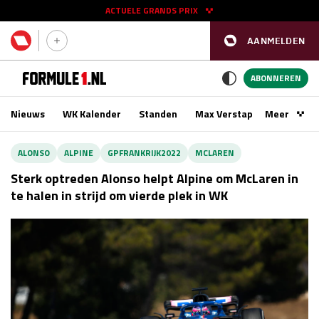
ACTUELE GRANDS PRIX
AANMELDEN
GP SPANJE 2026
11 - 13 sep
ABONNEREN
Nieuws
WK Kalender
Standen
Max Verstappen
Meer
Podca
Kwalificatie
za 16:00 - 17:00
ALONSO
ALPINE
GPFRANKRIJK2022
MCLAREN
Race
zo 15:00 - 17:00
Sterk optreden Alonso helpt Alpine om McLaren in
te halen in strijd om vierde plek in WK
GP SINGAPORE 2026
09 - 11 okt
GP AZERBEIDZJAN 2026
24 - 26 sep
Kwalificatie
za 15:00 - 16:00
Race
zo 14:00 - 16:00
Kwalificatie
vr 14:00 - 15:00