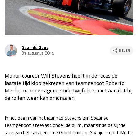
Race
za 13:00 - 15:00
GP VERENIGDE STATEN 2026
23 - 25 okt
Daan de Geus
DELEN
GP SÃO PAULO 2026
06 - 08 nov
31 augustus 2015
Kwalificatie
za 23:00 - 00:00
Race
zo 21:00 - 23:00
Manor-coureur Will Stevens heeft in de races de
laatste tijd klop gekregen van teamgenoot Roberto
Kwalificatie
za 19:00 - 20:00
Merhi, maar eerstgenoemde twijfelt er niet aan dat hij
Race
zo 18:00 - 20:00
de rollen weer kan omdraaien.
GP MEXICO 2026
30 okt - 01 nov
In het begin van het jaar had Stevens zijn Spaanse
teamgenoot steevast onder de duim, maar sinds de vijfde
LAS VEGAS GRAND PRIX 2026
20 - 22 nov
race van het seizoen – de Grand Prix van Spanje – doet Merhi
Kwalificatie
za 22:00 - 23:00