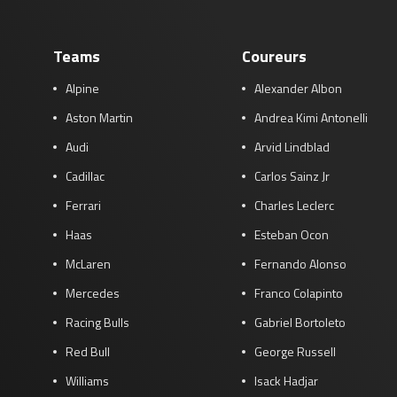
Teams
Coureurs
Alpine
Alexander Albon
Aston Martin
Andrea Kimi Antonelli
Audi
Arvid Lindblad
Cadillac
Carlos Sainz Jr
Ferrari
Charles Leclerc
Haas
Esteban Ocon
McLaren
Fernando Alonso
Mercedes
Franco Colapinto
Racing Bulls
Gabriel Bortoleto
Red Bull
George Russell
Williams
Isack Hadjar