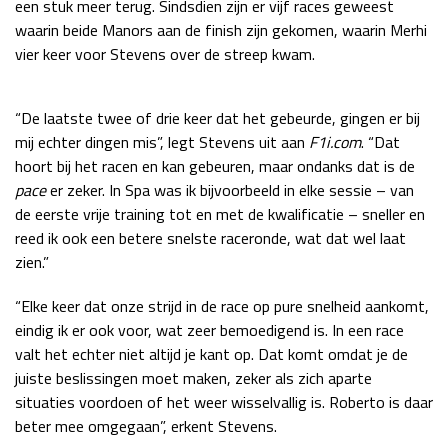
een stuk meer terug. Sindsdien zijn er vijf races geweest
Race
zo 21:00 - 23:00
waarin beide Manors aan de finish zijn gekomen, waarin Merhi
GP ABU DHABI 2026
04 - 06 dec
vier keer voor Stevens over de streep kwam.
Kwalificatie
za 05:00 - 06:00
Race
zo 05:00 - 07:00
“De laatste twee of drie keer dat het gebeurde, gingen er bij
Kwalificatie
za 15:00 - 16:00
mij echter dingen mis”, legt Stevens uit aan
F1i.com
. “Dat
hoort bij het racen en kan gebeuren, maar ondanks dat is de
Race
zo 14:00 - 16:00
pace
er zeker. In Spa was ik bijvoorbeeld in elke sessie – van
de eerste vrije training tot en met de kwalificatie – sneller en
GP QATAR 2026
27 - 29 nov
reed ik ook een betere snelste raceronde, wat dat wel laat
zien.”
“Elke keer dat onze strijd in de race op pure snelheid aankomt,
Kwalificatie
za 19:00 - 20:00
eindig ik er ook voor, wat zeer bemoedigend is. In een race
Race
zo 17:00 - 19:00
valt het echter niet altijd je kant op. Dat komt omdat je de
juiste beslissingen moet maken, zeker als zich aparte
situaties voordoen of het weer wisselvallig is. Roberto is daar
beter mee omgegaan”, erkent Stevens.