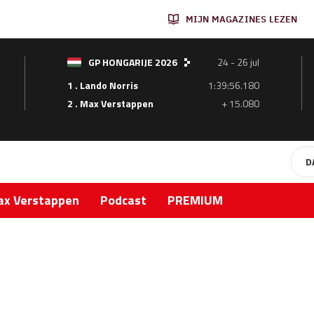
MIJN MAGAZINES LEZEN
GP HONGARIJE 2026
24 - 26 jul
1 . Lando Norris
1:39:56.180
2 . Max Verstappen
+ 15.080
D
x Verstappen
Podcast
PREMIUM