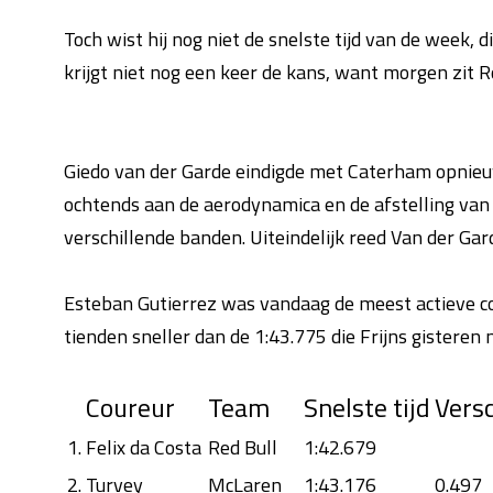
Toch wist hij nog niet de snelste tijd van de week, 
krijgt niet nog een keer de kans, want morgen zit Ro
Giedo van der Garde eindigde met Caterham opnieu
ochtends aan de aerodynamica en de afstelling va
verschillende banden. Uiteindelijk reed Van der Gar
Esteban Gutierrez was vandaag de meest actieve co
tienden sneller dan de 1:43.775 die Frijns gisteren 
Coureur
Team
Snelste tijd
Versc
1.
Felix da Costa
Red Bull
1:42.679
2.
Turvey
McLaren
1:43.176
0.497