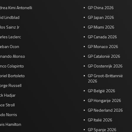
rea Kimi Antonelli
GP China 2026
id Lindblad
GP Japan 2026
los Sainz Jr
GP Miami 2026
rles Leclerc
GP Canada 2026
teban Ocon
GP Monaco 2026
rnando Alonso
GP Catalonië 2026
nco Colapinto
GP Oostenrijk 2026
riel Bortoleto
GP Groot-Brittannië
2026
orge Russell
GP België 2026
ck Hadjar
GP Hongarije 2026
ce Stroll
GP Nederland 2026
do Norris
GP Italië 2026
wis Hamilton
GP Spanje 2026