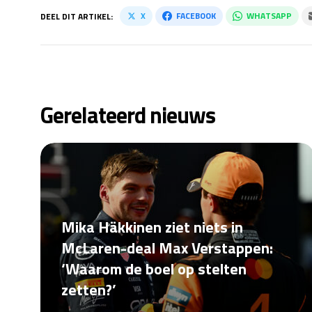
X
FACEBOOK
WHATSAPP
DEEL DIT ARTIKEL:
Gerelateerd nieuws
Mika Häkkinen ziet niets in
McLaren-deal Max Verstappen:
‘Waarom de boel op stelten
zetten?’