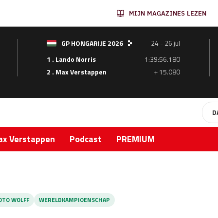
MIJN MAGAZINES LEZEN
GP HONGARIJE 2026
24 - 26 jul
1 . Lando Norris
1:39:56.180
2 . Max Verstappen
+ 15.080
D
x Verstappen
Podcast
PREMIUM
OTO WOLFF
WERELDKAMPIOENSCHAP