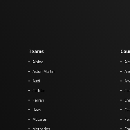
Teams
Cou
Alpine
Al
Aston Martin
And
Audi
Arv
Cadillac
Car
Ferrari
Cha
Haas
Es
McLaren
Fe
Mercedes
Fra