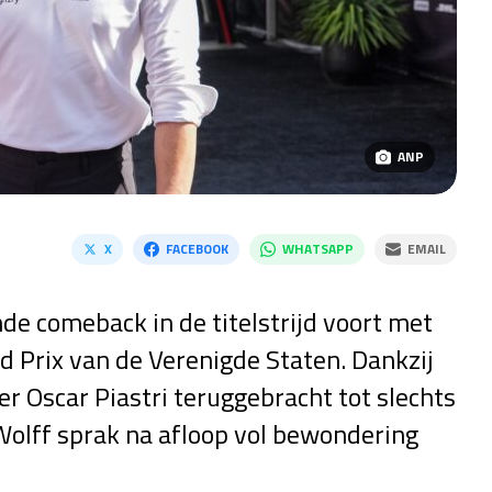
ANP
X
FACEBOOK
WHATSAPP
EMAIL
e comeback in de titelstrijd voort met
 Prix van de Verenigde Staten. Dankzij
er Oscar Piastri teruggebracht tot slechts
olff sprak na afloop vol bewondering