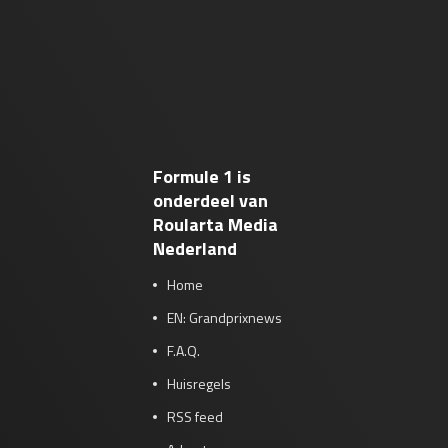
Formule 1 is
onderdeel van
Roularta Media
Nederland
Home
EN: Grandprixnews
F.A.Q.
Huisregels
RSS feed