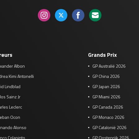
reurs
Grands Prix
exander Albon
GP Australië 2026
rea Kimi Antonelli
GP China 2026
id Lindblad
GP Japan 2026
los Sainz Jr
GP Miami 2026
rles Leclerc
GP Canada 2026
teban Ocon
GP Monaco 2026
rnando Alonso
GP Catalonië 2026
nco Colapinto
GP Oostenrijk 2026