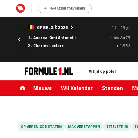
MAGAZINE TOEVOEGEN
- 05
GP BELGIË 2026
17 - 19 jul
ul
1 . Andrea Kimi Antonelli
1:24:42.479
1.335
2 . Charles Leclerc
+ 1.952
0.427
Altijd op pole!
Nieuws
WK Kalender
Standen
Ma
GP VERENIGDE STATEN
MAX VERSTAPPEN
TITELSTRIJD
T