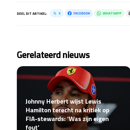
X
FACEBOOK
WHATSAPP
DEEL DIT ARTIKEL:
Gerelateerd nieuws
Johnny Herbert wijst Lewis
Hamilton terecht na kritiek op
FIA-stewards: ‘Was zijn eigen
fout’