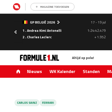
MAGAZINE TOEVOEGEN
- 05
GP BELGIË 2026
17 - 19 jul
ul
1 . Andrea Kimi Antonelli
1:24:42.479
1.335
2 . Charles Leclerc
+ 1.952
0.427
Altijd op pole!
Nieuws
WK Kalender
Standen
Ma
CARLOS SAINZ
FERRARI