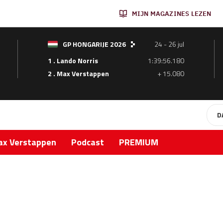
MIJN MAGAZINES LEZEN
GP HONGARIJE 2026
24 - 26 jul
1 . Lando Norris
1:39:56.180
2 . Max Verstappen
+ 15.080
D
x Verstappen
Podcast
PREMIUM