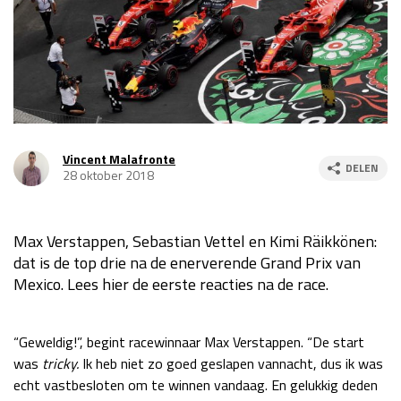
Race
za 13:00 - 15:00
GP VERENIGDE STATEN 2026
23 - 25 okt
GP SÃO PAULO 2026
06 - 08 nov
Vincent Malafronte
DELEN
28 oktober 2018
Kwalificatie
za 23:00 - 00:00
Race
zo 21:00 - 23:00
Max Verstappen, Sebastian Vettel en Kimi Räikkönen:
Kwalificatie
za 19:00 - 20:00
dat is de top drie na de enerverende Grand Prix van
Race
zo 18:00 - 20:00
Mexico. Lees hier de eerste reacties na de race.
GP MEXICO 2026
30 okt - 01 nov
“Geweldig!”, begint racewinnaar Max Verstappen. “De start
was
tricky.
Ik heb niet zo goed geslapen vannacht, dus ik was
LAS VEGAS GRAND PRIX 2026
20 - 22 nov
echt vastbesloten om te winnen vandaag. En gelukkig deden
Kwalificatie
za 22:00 - 23:00