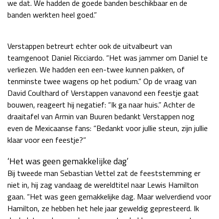
we dat. We hadden de goede banden beschikbaar en de
Race
zo 21:00 - 23:00
banden werkten heel goed.”
GP ABU DHABI 2026
04 - 06 dec
Kwalificatie
za 05:00 - 06:00
Verstappen betreurt echter ook de uitvalbeurt van
Race
zo 05:00 - 07:00
teamgenoot Daniel Ricciardo. “Het was jammer om Daniel te
verliezen. We hadden een een-twee kunnen pakken, of
Kwalificatie
za 15:00 - 16:00
tenminste twee wagens op het podium.” Op de vraag van
Race
zo 14:00 - 16:00
David Coulthard of Verstappen vanavond een feestje gaat
bouwen, reageert hij negatief: “Ik ga naar huis.” Achter de
GP QATAR 2026
27 - 29 nov
draaitafel van Armin van Buuren bedankt Verstappen nog
even de Mexicaanse fans: “Bedankt voor jullie steun, zijn jullie
klaar voor een feestje?”
Kwalificatie
za 19:00 - 20:00
‘Het was geen gemakkelijke dag’
Race
zo 17:00 - 19:00
Bij tweede man Sebastian Vettel zat de feeststemming er
niet in, hij zag vandaag de wereldtitel naar Lewis Hamilton
gaan. “Het was geen gemakkelijke dag. Maar welverdiend voor
Hamilton, ze hebben het hele jaar geweldig gepresteerd. Ik