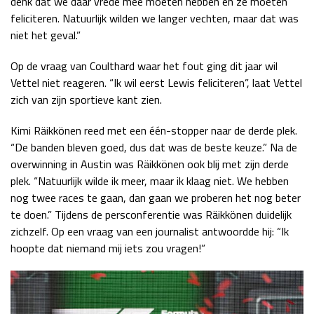
denk dat we daar vrede mee moeten hebben en ze moeten
feliciteren. Natuurlijk wilden we langer vechten, maar dat was
niet het geval.”
Op de vraag van Coulthard waar het fout ging dit jaar wil
Vettel niet reageren. “Ik wil eerst Lewis feliciteren”, laat Vettel
zich van zijn sportieve kant zien.
Kimi Räikkönen reed met een één-stopper naar de derde plek.
“De banden bleven goed, dus dat was de beste keuze.” Na de
overwinning in Austin was Räikkönen ook blij met zijn derde
plek. “Natuurlijk wilde ik meer, maar ik klaag niet. We hebben
nog twee races te gaan, dan gaan we proberen het nog beter
te doen.” Tijdens de persconferentie was Räikkönen duidelijk
zichzelf. Op een vraag van een journalist antwoordde hij: “Ik
hoopte dat niemand mij iets zou vragen!”