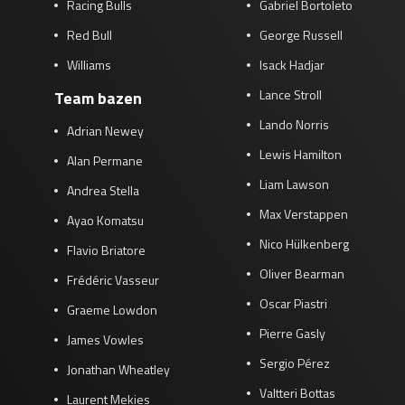
Racing Bulls
Gabriel Bortoleto
Red Bull
George Russell
Williams
Isack Hadjar
Lance Stroll
Team bazen
Lando Norris
Adrian Newey
Lewis Hamilton
Alan Permane
Liam Lawson
Andrea Stella
Max Verstappen
Ayao Komatsu
Nico Hülkenberg
Flavio Briatore
Oliver Bearman
Frédéric Vasseur
Oscar Piastri
Graeme Lowdon
Pierre Gasly
James Vowles
Sergio Pérez
Jonathan Wheatley
Valtteri Bottas
Laurent Mekies