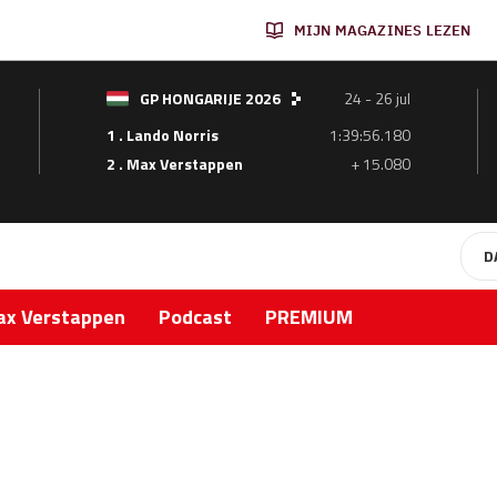
MIJN MAGAZINES LEZEN
GP HONGARIJE 2026
24 - 26 jul
1 . Lando Norris
1:39:56.180
2 . Max Verstappen
+ 15.080
D
x Verstappen
Podcast
PREMIUM