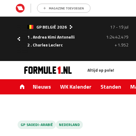
MAGAZINE TOEVOEGEN
- 05
GP BELGIË 2026
17 - 19 jul
ul
1 . Andrea Kimi Antonelli
1:24:42.479
1.335
2 . Charles Leclerc
+ 1.952
0.427
Altijd op pole!
Nieuws
WK Kalender
Standen
Ma
GP SAOEDI-ARABIË
NEDERLAND