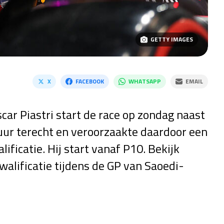
GETTY IMAGES
X
FACEBOOK
WHATSAPP
EMAIL
ar Piastri start de race op zondag naast
ur terecht en veroorzaakte daardoor een
lificatie. Hij start vanaf P10. Bekijk
walificatie tijdens de GP van Saoedi-