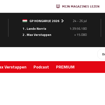
MIJN MAGAZINES LEZEN
GP HONGARIJE 2026
24 - 26 jul
1 . Lando Norris
1:39:56.180
2 . Max Verstappen
+ 15.080
D
x Verstappen
Podcast
PREMIUM