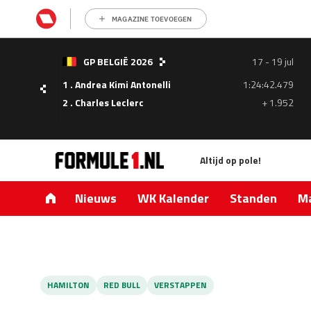
MAGAZINE TOEVOEGEN
- 05
GP BELGIË 2026
17 - 19 jul
ul
1 . Andrea Kimi Antonelli
1:24:42.479
1.335
2 . Charles Leclerc
+ 1.952
0.427
Altijd op pole!
Nieuws
WK Kalender
Standen
Ma
HAMILTON
RED BULL
VERSTAPPEN