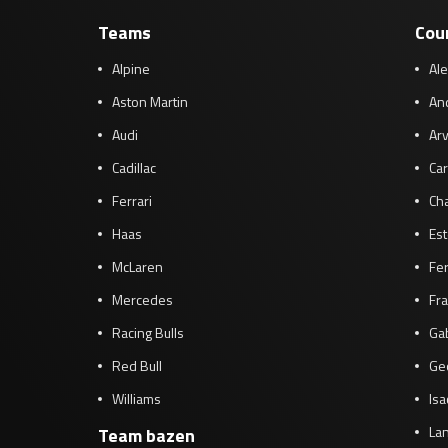
Teams
Cou
Alpine
Al
Aston Martin
And
Audi
Arv
Cadillac
Car
Ferrari
Cha
Haas
Es
McLaren
Fe
Mercedes
Fra
Racing Bulls
Gab
Red Bull
Ge
Williams
Isa
Lan
Team bazen