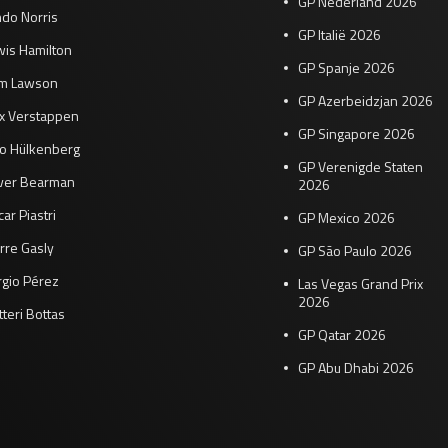
GP Nederland 2026
do Norris
GP Italië 2026
wis Hamilton
GP Spanje 2026
am Lawson
GP Azerbeidzjan 2026
x Verstappen
GP Singapore 2026
co Hülkenberg
GP Verenigde Staten
iver Bearman
2026
ar Piastri
GP Mexico 2026
rre Gasly
GP São Paulo 2026
rgio Pérez
Las Vegas Grand Prix
2026
tteri Bottas
GP Qatar 2026
GP Abu Dhabi 2026