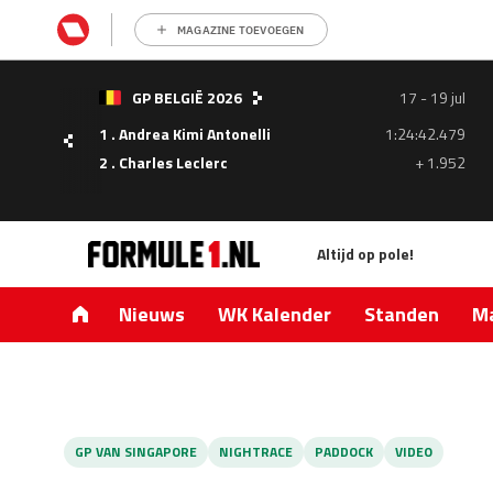
MAGAZINE TOEVOEGEN
- 05
GP BELGIË 2026
17 - 19 jul
ul
1 . Andrea Kimi Antonelli
1:24:42.479
1.335
2 . Charles Leclerc
+ 1.952
0.427
Altijd op pole!
Nieuws
WK Kalender
Standen
Ma
GP VAN SINGAPORE
NIGHTRACE
PADDOCK
VIDEO