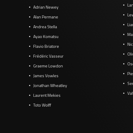
Lan
Adrian Newey
Le
Alan Permane
Li
Andrea Stella
Ma
Ayao Komatsu
Ni
Flavio Briatore
Ol
Frédéric Vasseur
Osc
Graeme Lowdon
Pie
James Vowles
Se
Jonathan Wheatley
Val
Laurent Mekies
Toto Wolff