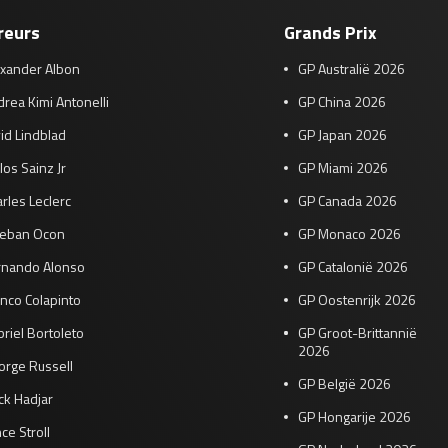
reurs
Grands Prix
exander Albon
GP Australië 2026
rea Kimi Antonelli
GP China 2026
id Lindblad
GP Japan 2026
los Sainz Jr
GP Miami 2026
rles Leclerc
GP Canada 2026
teban Ocon
GP Monaco 2026
rnando Alonso
GP Catalonië 2026
nco Colapinto
GP Oostenrijk 2026
riel Bortoleto
GP Groot-Brittannië
2026
orge Russell
GP België 2026
ck Hadjar
GP Hongarije 2026
ce Stroll