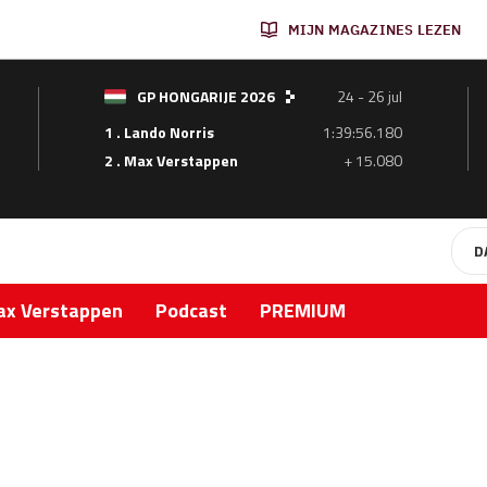
MIJN MAGAZINES LEZEN
GP HONGARIJE 2026
24 - 26 jul
1 . Lando Norris
1:39:56.180
2 . Max Verstappen
+ 15.080
D
x Verstappen
Podcast
PREMIUM