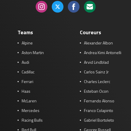
Race
zo 21:00 - 23:00
GP ABU DHABI 2026
04 - 06 dec
Kwalificatie
za 05:00 - 06:00
Race
zo 05:00 - 07:00
Teams
Coureurs
Kwalificatie
za 15:00 - 16:00
Alpine
Alexander Albon
Race
zo 14:00 - 16:00
Aston Martin
Andrea Kimi Antonelli
Audi
Arvid Lindblad
GP QATAR 2026
27 - 29 nov
Cadillac
Carlos Sainz Jr
Ferrari
Charles Leclerc
Haas
Esteban Ocon
Kwalificatie
za 19:00 - 20:00
Race
zo 17:00 - 19:00
McLaren
Fernando Alonso
Mercedes
Franco Colapinto
Racing Bulls
Gabriel Bortoleto
Red Bull
George Russell