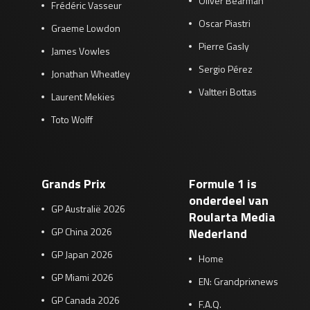
Oliver Bearman
Frédéric Vasseur
Oscar Piastri
Graeme Lowdon
Pierre Gasly
James Vowles
Sergio Pérez
Jonathan Wheatley
Valtteri Bottas
Laurent Mekies
Toto Wolff
Grands Prix
Formule 1 is
onderdeel van
GP Australië 2026
Roularta Media
GP China 2026
Nederland
GP Japan 2026
Home
GP Miami 2026
EN: Grandprixnews
GP Canada 2026
F.A.Q.