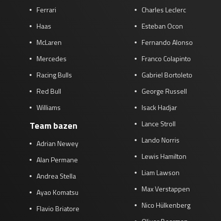
Ferrari
Charles Leclerc
Race
zo 21:00 - 23:00
GP ABU DHABI 2026
04 - 06 dec
Haas
Esteban Ocon
Kwalificatie
za 05:00 - 06:00
McLaren
Fernando Alonso
Race
zo 05:00 - 07:00
Mercedes
Franco Colapinto
Kwalificatie
za 15:00 - 16:00
Racing Bulls
Gabriel Bortoleto
Race
zo 14:00 - 16:00
Red Bull
George Russell
Williams
Isack Hadjar
GP QATAR 2026
27 - 29 nov
Lance Stroll
Team bazen
Lando Norris
Adrian Newey
Lewis Hamilton
Kwalificatie
za 19:00 - 20:00
Alan Permane
Race
zo 17:00 - 19:00
Liam Lawson
Andrea Stella
Max Verstappen
Ayao Komatsu
Nico Hülkenberg
Flavio Briatore