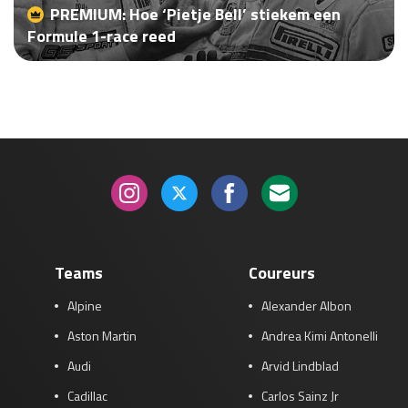
PREMIUM: Hoe ‘Pietje Bell’ stiekem een
Race
za 13:00 - 15:00
Formule 1-race reed
GP VERENIGDE STATEN 2026
23 - 25 okt
GP SÃO PAULO 2026
06 - 08 nov
Kwalificatie
za 23:00 - 00:00
Race
zo 21:00 - 23:00
Kwalificatie
za 19:00 - 20:00
Race
zo 18:00 - 20:00
Teams
Coureurs
Alpine
Alexander Albon
GP MEXICO 2026
30 okt - 01 nov
Aston Martin
Andrea Kimi Antonelli
Audi
Arvid Lindblad
LAS VEGAS GRAND PRIX 2026
20 - 22 nov
Cadillac
Carlos Sainz Jr
Kwalificatie
za 22:00 - 23:00