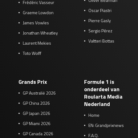
Oliver Bearman
Frédéric Vasseur
Oscar Piastri
Graeme Lowdon
Pierre Gasly
James Vowles
Sergio Pérez
Jonathan Wheatley
Valtteri Bottas
Laurent Mekies
Toto Wolff
Grands Prix
Formule 1 is
onderdeel van
GP Australië 2026
Roularta Media
GP China 2026
Nederland
GP Japan 2026
Home
GP Miami 2026
EN: Grandprixnews
GP Canada 2026
F.A.Q.