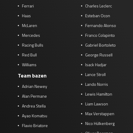
Ferrari
Charles Leclerc
Race
zo 21:00 - 23:00
GP ABU DHABI 2026
04 - 06 dec
Haas
Esteban Ocon
Kwalificatie
za 05:00 - 06:00
McLaren
Fernando Alonso
Race
zo 05:00 - 07:00
Mercedes
Franco Colapinto
Kwalificatie
za 15:00 - 16:00
Racing Bulls
Gabriel Bortoleto
Race
zo 14:00 - 16:00
Red Bull
George Russell
Williams
Isack Hadjar
GP QATAR 2026
27 - 29 nov
Lance Stroll
Team bazen
Lando Norris
Adrian Newey
Lewis Hamilton
Kwalificatie
za 19:00 - 20:00
Alan Permane
Race
zo 17:00 - 19:00
Liam Lawson
Andrea Stella
Max Verstappen
Ayao Komatsu
Nico Hülkenberg
Flavio Briatore