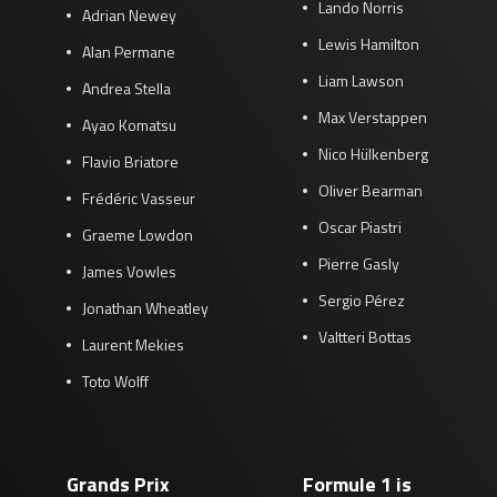
Lando Norris
Adrian Newey
Lewis Hamilton
Alan Permane
Liam Lawson
Andrea Stella
Max Verstappen
Ayao Komatsu
Nico Hülkenberg
Flavio Briatore
Oliver Bearman
Frédéric Vasseur
Oscar Piastri
Graeme Lowdon
Pierre Gasly
James Vowles
Sergio Pérez
Jonathan Wheatley
Valtteri Bottas
Laurent Mekies
Toto Wolff
Grands Prix
Formule 1 is