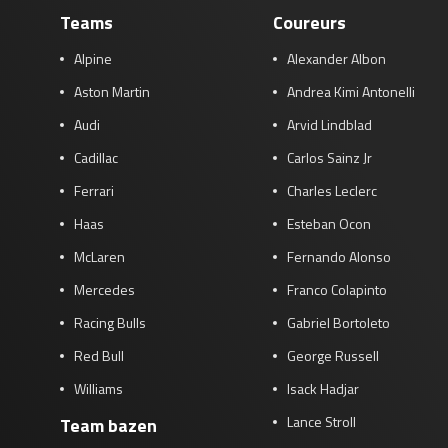
Teams
Coureurs
Race
zo 21:00 - 23:00
GP ABU DHABI 2026
04 - 06 dec
Alpine
Alexander Albon
Kwalificatie
za 05:00 - 06:00
Aston Martin
Andrea Kimi Antonelli
Race
zo 05:00 - 07:00
Audi
Arvid Lindblad
Kwalificatie
za 15:00 - 16:00
Cadillac
Carlos Sainz Jr
Race
zo 14:00 - 16:00
Ferrari
Charles Leclerc
GP QATAR 2026
27 - 29 nov
Haas
Esteban Ocon
McLaren
Fernando Alonso
Mercedes
Franco Colapinto
Kwalificatie
za 19:00 - 20:00
Racing Bulls
Gabriel Bortoleto
Race
zo 17:00 - 19:00
Red Bull
George Russell
Williams
Isack Hadjar
Lance Stroll
Team bazen