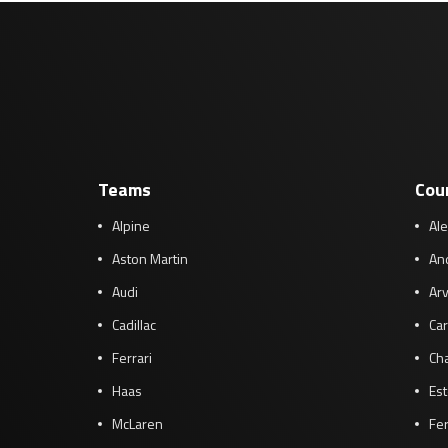
Teams
Cou
Alpine
Al
Aston Martin
And
Audi
Arv
Cadillac
Car
Ferrari
Cha
Haas
Es
McLaren
Fe