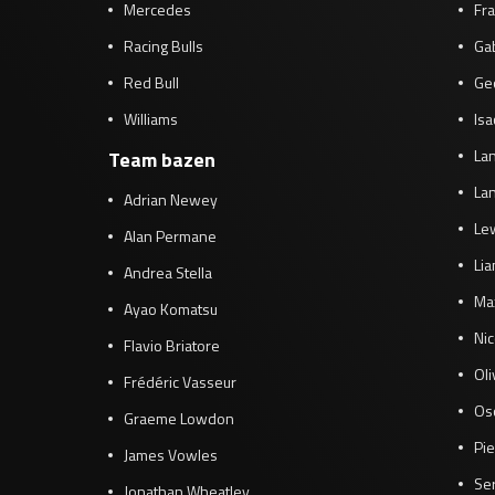
Mercedes
Fra
Racing Bulls
Gab
Red Bull
Ge
Williams
Isa
Lan
Team bazen
Lan
Adrian Newey
Le
Alan Permane
Li
Andrea Stella
Ma
Ayao Komatsu
Ni
Flavio Briatore
Ol
Frédéric Vasseur
Osc
Graeme Lowdon
Pie
James Vowles
Se
Jonathan Wheatley