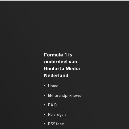
Formule 1 is
onderdeel van
Roularta Media
Nederland
Home
EN: Grandprixnews
F.A.Q.
Huisregels
RSS feed