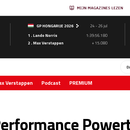
MIJN MAGAZINES LEZEN
GP HONGARIJE 2026
24 - 26 jul
1 . Lando Norris
1:39:56.180
2 . Max Verstappen
+ 15.080
D
x Verstappen
Podcast
PREMIUM
erformance Powert