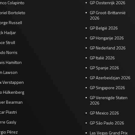
nco Colapinto
GP Oostenrijk 2026
riel Bortoleto
GP Groot-Brittannië
2026
orge Russell
GP België 2026
ck Hadjar
GP Hongarije 2026
ce Stroll
GP Nederland 2026
do Norris
GP Italië 2026
wis Hamilton
GP Spanje 2026
am Lawson
GP Azerbeidzjan 2026
x Verstappen
GP Singapore 2026
co Hülkenberg
GP Verenigde Staten
iver Bearman
2026
ar Piastri
GP Mexico 2026
rre Gasly
GP São Paulo 2026
rgio Pérez
Las Vegas Grand Prix