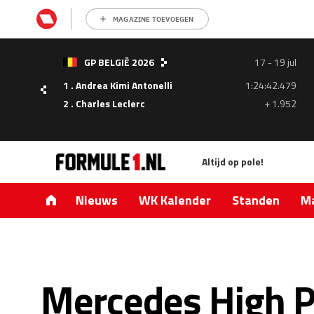
MAGAZINE TOEVOEGEN
- 05
GP BELGIË 2026
17 - 19 jul
ul
1 . Andrea Kimi Antonelli
1:24:42.479
1.335
2 . Charles Leclerc
+ 1.952
0.427
Altijd op pole!
Nieuws
WK Kalender
Standen
Ma
Mercedes High P