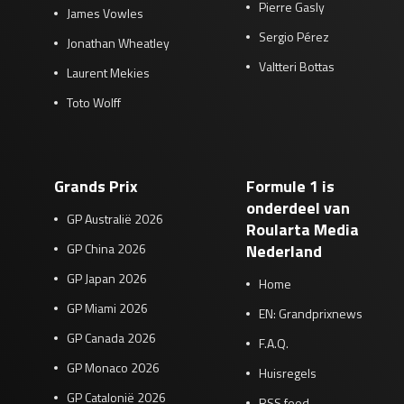
Pierre Gasly
James Vowles
Sergio Pérez
Jonathan Wheatley
Valtteri Bottas
Laurent Mekies
Toto Wolff
Grands Prix
Formule 1 is
onderdeel van
GP Australië 2026
Roularta Media
GP China 2026
Nederland
GP Japan 2026
Home
GP Miami 2026
EN: Grandprixnews
GP Canada 2026
F.A.Q.
GP Monaco 2026
Huisregels
GP Catalonië 2026
RSS feed