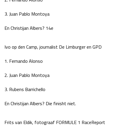
Race
zo 21:00 - 23:00
GP ABU DHABI 2026
04 - 06 dec
3. Juan Pablo Montoya
Kwalificatie
za 05:00 - 06:00
En Christijan Albers? 14e
Race
zo 05:00 - 07:00
Kwalificatie
za 15:00 - 16:00
Ivo op den Camp, journalist De Limburger en GPD
Race
zo 14:00 - 16:00
1. Fernando Alonso
GP QATAR 2026
27 - 29 nov
2. Juan Pablo Montoya
3. Rubens Barrichello
Kwalificatie
za 19:00 - 20:00
Race
zo 17:00 - 19:00
En Christijan Albers? Die finisht niet.
Frits van Eldik, fotograaf FORMULE 1 RaceReport