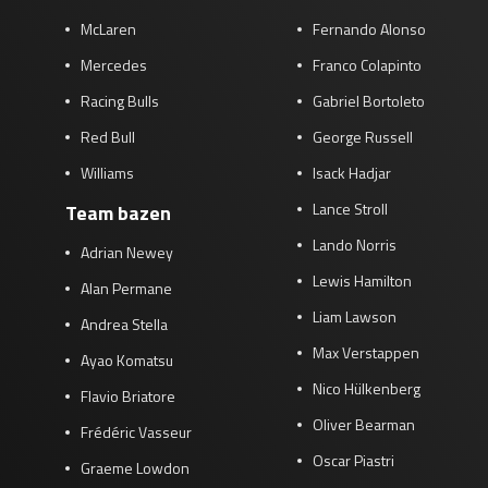
McLaren
Fernando Alonso
Mercedes
Franco Colapinto
Racing Bulls
Gabriel Bortoleto
Red Bull
George Russell
Williams
Isack Hadjar
Lance Stroll
Team bazen
Lando Norris
Adrian Newey
Lewis Hamilton
Alan Permane
Liam Lawson
Andrea Stella
Max Verstappen
Ayao Komatsu
Nico Hülkenberg
Flavio Briatore
Oliver Bearman
Frédéric Vasseur
Oscar Piastri
Graeme Lowdon