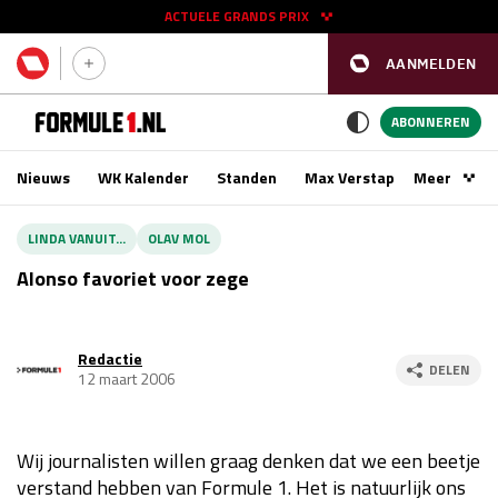
ACTUELE GRANDS PRIX
AANMELDEN
GP SPANJE 2026
11 - 13 sep
ABONNEREN
Nieuws
WK Kalender
Standen
Max Verstappen
Meer
Podca
Kwalificatie
za 16:00 - 17:00
LINDA VANUIT...
OLAV MOL
Race
zo 15:00 - 17:00
Alonso favoriet voor zege
GP SINGAPORE 2026
09 - 11 okt
Redactie
DELEN
12 maart 2006
GP AZERBEIDZJAN 2026
24 - 26 sep
Kwalificatie
za 15:00 - 16:00
Wij journalisten willen graag denken dat we een beetje
Race
zo 14:00 - 16:00
verstand hebben van Formule 1. Het is natuurlijk ons
Kwalificatie
vr 14:00 - 15:00