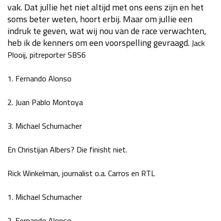
vak. Dat jullie het niet altijd met ons eens zijn en het
Race
za 13:00 - 15:00
soms beter weten, hoort erbij. Maar om jullie een
indruk te geven, wat wij nou van de race verwachten,
heb ik de kenners om een voorspelling gevraagd.
Jack
GP VERENIGDE STATEN 2026
23 - 25 okt
Plooij, pitreporter SBS6
1. Fernando Alonso
GP SÃO PAULO 2026
06 - 08 nov
Kwalificatie
za 23:00 - 00:00
2. Juan Pablo Montoya
Race
zo 21:00 - 23:00
3. Michael Schumacher
Kwalificatie
za 19:00 - 20:00
Race
zo 18:00 - 20:00
En Christijan Albers? Die finisht niet.
GP MEXICO 2026
30 okt - 01 nov
Rick Winkelman, journalist o.a. Carros en RTL
1. Michael Schumacher
LAS VEGAS GRAND PRIX 2026
20 - 22 nov
2. Fernando Alonso
Kwalificatie
za 22:00 - 23:00