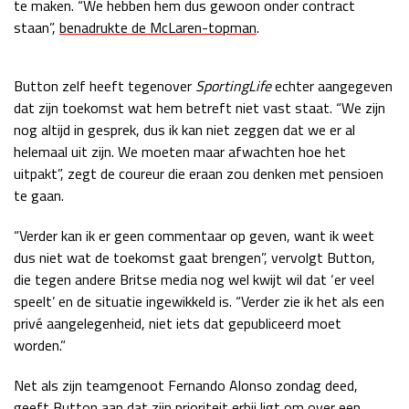
te maken. “We hebben hem dus gewoon onder contract
Race
zo 21:00 - 23:00
staan”,
benadrukte de McLaren-topman
.
GP ABU DHABI 2026
04 - 06 dec
Kwalificatie
za 05:00 - 06:00
Button zelf heeft tegenover
SportingLife
echter aangegeven
Race
zo 05:00 - 07:00
dat zijn toekomst wat hem betreft niet vast staat. “We zijn
nog altijd in gesprek, dus ik kan niet zeggen dat we er al
Kwalificatie
za 15:00 - 16:00
helemaal uit zijn. We moeten maar afwachten hoe het
Race
zo 14:00 - 16:00
uitpakt”, zegt de coureur die eraan zou denken met pensioen
te gaan.
GP QATAR 2026
27 - 29 nov
“Verder kan ik er geen commentaar op geven, want ik weet
dus niet wat de toekomst gaat brengen”, vervolgt Button,
die tegen andere Britse media nog wel kwijt wil dat ‘er veel
Kwalificatie
za 19:00 - 20:00
speelt’ en de situatie ingewikkeld is. “Verder zie ik het als een
Race
zo 17:00 - 19:00
privé aangelegenheid, niet iets dat gepubliceerd moet
worden.”
Net als zijn teamgenoot Fernando Alonso zondag deed,
geeft Button aan dat zijn prioriteit erbij ligt om over een