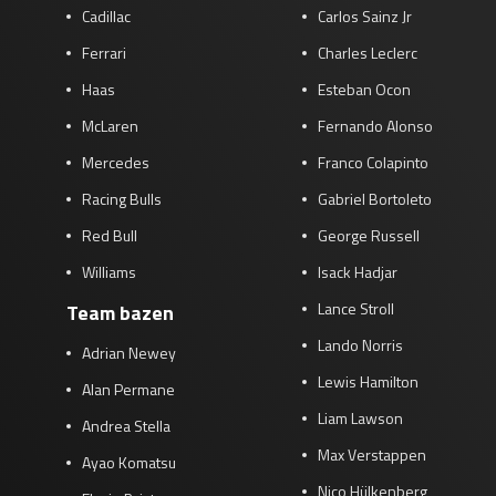
Cadillac
Carlos Sainz Jr
Ferrari
Charles Leclerc
Haas
Esteban Ocon
McLaren
Fernando Alonso
Mercedes
Franco Colapinto
Racing Bulls
Gabriel Bortoleto
Red Bull
George Russell
Williams
Isack Hadjar
Lance Stroll
Team bazen
Lando Norris
Adrian Newey
Lewis Hamilton
Alan Permane
Liam Lawson
Andrea Stella
Max Verstappen
Ayao Komatsu
Nico Hülkenberg