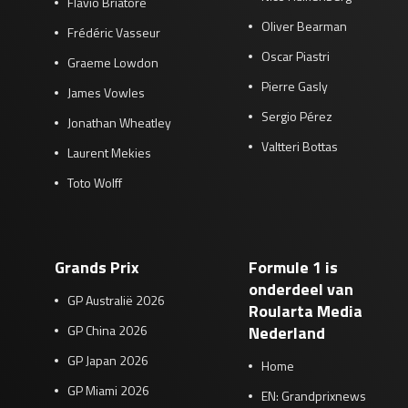
Flavio Briatore
Oliver Bearman
Frédéric Vasseur
Oscar Piastri
Graeme Lowdon
Pierre Gasly
James Vowles
Sergio Pérez
Jonathan Wheatley
Valtteri Bottas
Laurent Mekies
Toto Wolff
Grands Prix
Formule 1 is
onderdeel van
GP Australië 2026
Roularta Media
GP China 2026
Nederland
GP Japan 2026
Home
GP Miami 2026
EN: Grandprixnews