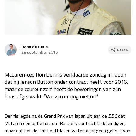
Race
za 13:00 - 15:00
GP VERENIGDE STATEN 2026
23 - 25 okt
Daan de Geus
DELEN
GP SÃO PAULO 2026
06 - 08 nov
28 september 2015
Kwalificatie
za 23:00 - 00:00
Race
zo 21:00 - 23:00
McLaren-ceo Ron Dennis verklaarde zondag in Japan
dat hij Jenson Button onder contract heeft voor 2016,
Kwalificatie
za 19:00 - 20:00
maar de coureur zelf heeft de beweringen van zijn
Race
zo 18:00 - 20:00
baas afgezwakt: “We zijn er nog niet uit.”
GP MEXICO 2026
30 okt - 01 nov
Dennis legde na de Grand Prix van Japan uit aan de
BBC
dat
McLaren een optie had om Buttons contract te beëindigen,
LAS VEGAS GRAND PRIX 2026
20 - 22 nov
maar dat het de Brit heeft laten weten daar geen gebruik van
Kwalificatie
za 22:00 - 23:00