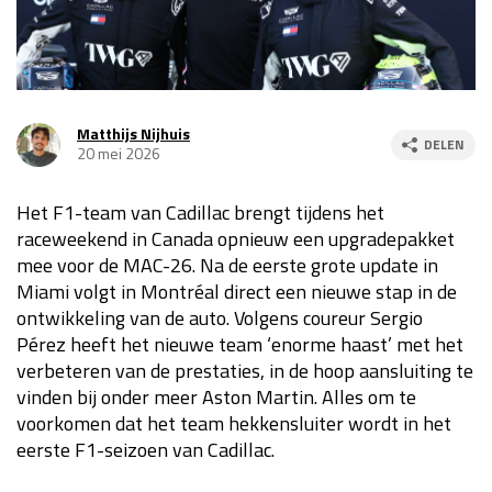
Race
za 13:00 - 15:00
GP VERENIGDE STATEN 2026
23 - 25 okt
Matthijs Nijhuis
DELEN
20 mei 2026
GP SÃO PAULO 2026
06 - 08 nov
Het F1-team van Cadillac brengt tijdens het
Kwalificatie
za 23:00 - 00:00
raceweekend in Canada opnieuw een upgradepakket
Race
zo 21:00 - 23:00
mee voor de MAC-26. Na de eerste grote update in
Miami volgt in Montréal direct een nieuwe stap in de
Kwalificatie
za 19:00 - 20:00
ontwikkeling van de auto. Volgens coureur Sergio
Race
zo 18:00 - 20:00
Pérez heeft het nieuwe team ‘enorme haast’ met het
verbeteren van de prestaties, in de hoop aansluiting te
GP MEXICO 2026
30 okt - 01 nov
vinden bij onder meer Aston Martin. Alles om te
voorkomen dat het team hekkensluiter wordt in het
eerste F1-seizoen van Cadillac.
LAS VEGAS GRAND PRIX 2026
20 - 22 nov
Kwalificatie
za 22:00 - 23:00