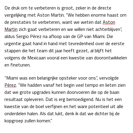
De druk om te verbeteren is groot, zeker in de directe
Race
zo 21:00 - 23:00
GP ABU DHABI 2026
04 - 06 dec
vergelijking met Aston Martin. “We hebben enorme haast om
Kwalificatie
za 05:00 - 06:00
de prestaties te verbeteren, want we weten dat
Aston
Race
zo 05:00 - 07:00
Martin
zich gaat verbeteren en we willen niet achterblijven”,
aldus Sergio Pérez na afloop van de GP van Miami. Die
Kwalificatie
za 15:00 - 16:00
urgentie gaat hand in hand met tevredenheid over de eerste
Race
zo 14:00 - 16:00
stappen die het team dit jaar heeft gezet, al blijft het
volgens de Mexicaan vooral een kwestie van doorontwikkelen
en finetunen.
GP QATAR 2026
27 - 29 nov
“Miami was een belangrijke opsteker voor ons”, vervolgde
Pérez
. “We hadden vanaf het begin veel tempo en lieten zien
dat we grote upgrades kunnen doorvoeren die op de baan
Kwalificatie
za 19:00 - 20:00
resultaat opleveren. Dat is erg bemoedigend. Nu is het een
Race
zo 17:00 - 19:00
kwestie van de boel verfijnen en het ware potentieel uit alle
onderdelen halen. Als dat lukt, denk ik dat we dichter bij de
kopgroep zullen komen.”