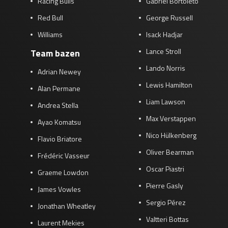
Racing Bulls
Gabriel Bortoleto
Red Bull
George Russell
Williams
Isack Hadjar
Lance Stroll
Team bazen
Lando Norris
Adrian Newey
Lewis Hamilton
Alan Permane
Liam Lawson
Andrea Stella
Max Verstappen
Ayao Komatsu
Nico Hülkenberg
Flavio Briatore
Oliver Bearman
Frédéric Vasseur
Oscar Piastri
Graeme Lowdon
Pierre Gasly
James Vowles
Sergio Pérez
Jonathan Wheatley
Valtteri Bottas
Laurent Mekies