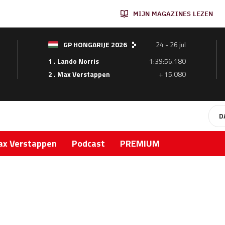
MIJN MAGAZINES LEZEN
GP HONGARIJE 2026
24 - 26 jul
1 . Lando Norris
1:39:56.180
2 . Max Verstappen
+ 15.080
D
x Verstappen
Podcast
PREMIUM