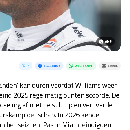
ANP
X
FACEBOOK
WHATSAPP
EMAIL
aanden’ kan duren voordat Williams weer
eind 2025 regelmatig punten scoorde. De
lotseling af met de subtop en veroverde
teurskampioenschap. In 2026 kende
n het seizoen. Pas in Miami eindigden