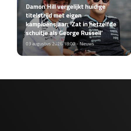
Damon Hill vergelijkt huidige
titelstrijd met eigen
kampioensjaar: ‘Zat in hetzelfde
schuitje als George Russell’
03 augustus 2026 18:00 -
Nieuws