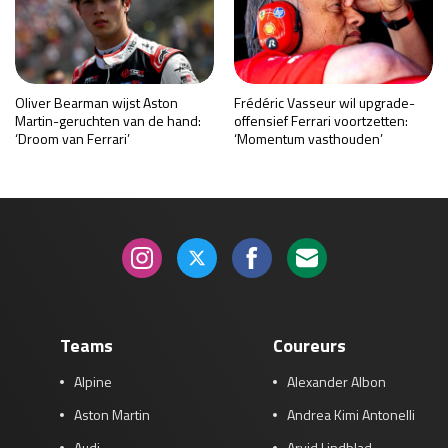
Oliver Bearman wijst Aston
Frédéric Vasseur wil upgrade-
Martin-geruchten van de hand:
offensief Ferrari voortzetten:
‘Droom van Ferrari’
‘Momentum vasthouden’
Teams
Coureurs
Alpine
Alexander Albon
Aston Martin
Andrea Kimi Antonelli
Audi
Arvid Lindblad