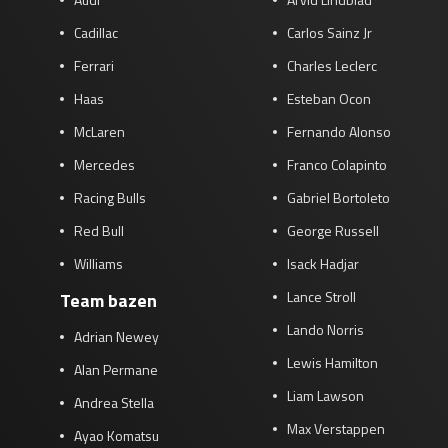
Cadillac
Carlos Sainz Jr
Ferrari
Charles Leclerc
Haas
Esteban Ocon
McLaren
Fernando Alonso
Mercedes
Franco Colapinto
Racing Bulls
Gabriel Bortoleto
Red Bull
George Russell
Williams
Isack Hadjar
Lance Stroll
Team bazen
Lando Norris
Adrian Newey
Lewis Hamilton
Alan Permane
Liam Lawson
Andrea Stella
Max Verstappen
Ayao Komatsu