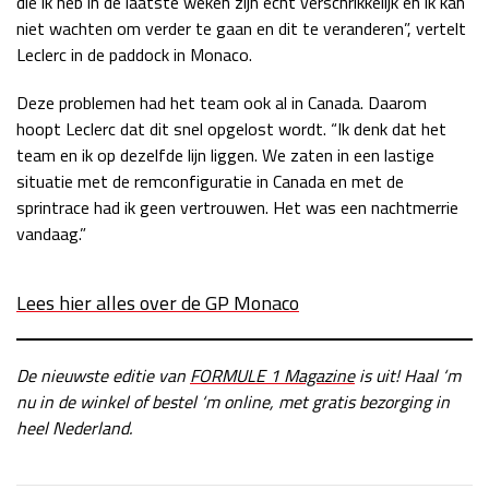
die ik heb in de laatste weken zijn echt verschrikkelijk en ik kan
niet wachten om verder te gaan en dit te veranderen”, vertelt
Race
zo 21:00 - 23:00
GP ABU DHABI 2026
04 - 06 dec
Leclerc in de paddock in Monaco.
Kwalificatie
za 05:00 - 06:00
Deze problemen had het team ook al in Canada. Daarom
Race
zo 05:00 - 07:00
hoopt Leclerc dat dit snel opgelost wordt. “Ik denk dat het
team en ik op dezelfde lijn liggen. We zaten in een lastige
Kwalificatie
za 15:00 - 16:00
situatie met de remconfiguratie in Canada en met de
Race
zo 14:00 - 16:00
sprintrace had ik geen vertrouwen. Het was een nachtmerrie
vandaag.”
GP QATAR 2026
27 - 29 nov
Lees hier alles over de GP Monaco
Kwalificatie
za 19:00 - 20:00
De nieuwste editie van
FORMULE 1 Magazine
is uit! Haal ‘m
Race
zo 17:00 - 19:00
nu in de winkel of bestel ‘m online, met gratis bezorging in
heel Nederland.