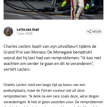
Race
za 13:00 - 15:00
GP VERENIGDE STATEN 2026
23 - 25 okt
Lotte van Vugt
DELEN
7 juni 2026
GP SÃO PAULO 2026
06 - 08 nov
Charles Leclerc baalt van zijn uitvalbeurt tijdens de
Kwalificatie
za 23:00 - 00:00
Grand Prix van Monaco. De Monegask benadrukt
Race
zo 21:00 - 23:00
vooral dat hij last had van remproblemen. “Ik kan niet
wachten om verder te gaan en dit te veranderen”,
Kwalificatie
za 19:00 - 20:00
vertelt Leclerc.
Race
zo 18:00 - 20:00
GP MEXICO 2026
30 okt - 01 nov
Charles Leclerc reed een lange tijd op koers van een
podiumplaats, maar de Ferrari-coureur viel uit door
remproblemen. “Ik denk na een race zoals deze, wil je dingen
LAS VEGAS GRAND PRIX 2026
20 - 22 nov
veranderingen. Ik heb er geen woorden voor. De remproblemen
Kwalificatie
za 22:00 - 23:00