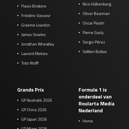
Nico Hülkenberg
Flavio Briatore
Oliver Bearman
Frédéric Vasseur
Oscar Piastri
Graeme Lowdon
Pierre Gasly
James Vowles
Sergio Pérez
Jonathan Wheatley
Valtteri Bottas
Laurent Mekies
Toto Wolff
Grands Prix
Formule 1 is
onderdeel van
GP Australië 2026
Roularta Media
GP China 2026
Nederland
GP Japan 2026
Home
GP Miami 2026