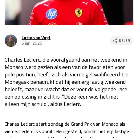
Race
za 13:00 - 15:00
GP VERENIGDE STATEN 2026
23 - 25 okt
Lotte van Vugt
DELEN
6 juni 2026
GP SÃO PAULO 2026
06 - 08 nov
Charles Leclerc, die voorafgaand aan het weekend in
Kwalificatie
za 23:00 - 00:00
Monaco werd gezien als een van de favorieten voor
Race
zo 21:00 - 23:00
pole position, heeft zich als vierde gekwalificeerd. De
Monegask benadrukt dat hij een erg lastig weekend
Kwalificatie
za 19:00 - 20:00
beleeft, maar verwacht dat er voor de volgende race
Race
zo 18:00 - 20:00
een oplossing in zicht is. “Deze keer was het niet
alleen mijn schuld”, aldus Leclerc.
GP MEXICO 2026
30 okt - 01 nov
Charles Leclerc
start zondag de Grand Prix van Monaco als
LAS VEGAS GRAND PRIX 2026
20 - 22 nov
vierde. Leclerc is vooral teleurgesteld, omdat het erg lastige
Kwalificatie
za 22:00 - 23:00