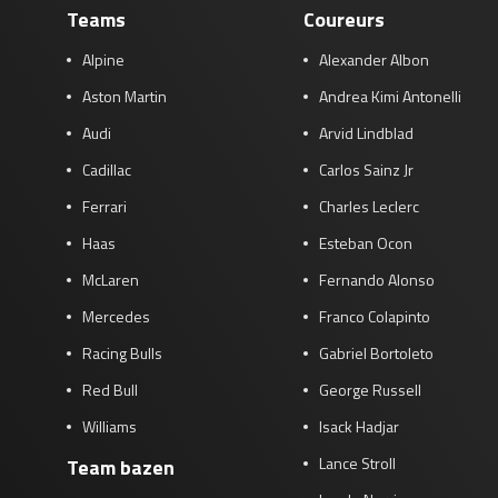
Teams
Coureurs
Alpine
Alexander Albon
Aston Martin
Andrea Kimi Antonelli
Audi
Arvid Lindblad
Cadillac
Carlos Sainz Jr
Ferrari
Charles Leclerc
Haas
Esteban Ocon
McLaren
Fernando Alonso
Mercedes
Franco Colapinto
Racing Bulls
Gabriel Bortoleto
Red Bull
George Russell
Williams
Isack Hadjar
Lance Stroll
Team bazen