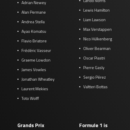
Lando Norris
Adrian Newey
Lewis Hamilton
Alan Permane
Liam Lawson
Andrea Stella
Max Verstappen
Ayao Komatsu
Nico Hülkenberg
Flavio Briatore
Oliver Bearman
Frédéric Vasseur
Oscar Piastri
Graeme Lowdon
Pierre Gasly
James Vowles
Sergio Pérez
Jonathan Wheatley
Valtteri Bottas
Laurent Mekies
Toto Wolff
Grands Prix
Formule 1 is