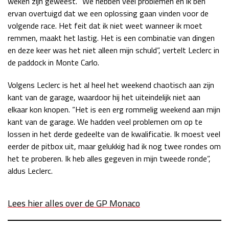
weken zijn geweest. “We hebben veel problemen en ik ben
ervan overtuigd dat we een oplossing gaan vinden voor de
Race
zo 21:00 - 23:00
GP ABU DHABI 2026
04 - 06 dec
volgende race. Het feit dat ik niet weet wanneer ik moet
Kwalificatie
za 05:00 - 06:00
remmen, maakt het lastig. Het is een combinatie van dingen
Race
zo 05:00 - 07:00
en deze keer was het niet alleen mijn schuld”, vertelt Leclerc in
de paddock in Monte Carlo.
Kwalificatie
za 15:00 - 16:00
Volgens Leclerc is het al heel het weekend chaotisch aan zijn
Race
zo 14:00 - 16:00
kant van de garage, waardoor hij het uiteindelijk niet aan
elkaar kon knopen. “Het is een erg rommelig weekend aan mijn
GP QATAR 2026
27 - 29 nov
kant van de garage. We hadden veel problemen om op te
lossen in het derde gedeelte van de kwalificatie. Ik moest veel
eerder de pitbox uit, maar gelukkig had ik nog twee rondes om
het te proberen. Ik heb alles gegeven in mijn tweede ronde”,
Kwalificatie
za 19:00 - 20:00
aldus Leclerc.
Race
zo 17:00 - 19:00
Lees hier alles over de GP Monaco